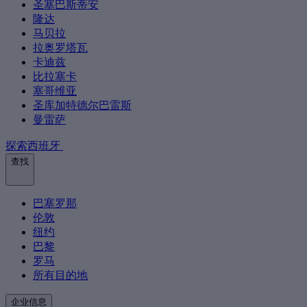
圣塞巴斯蒂安
隆达
马贝拉
拉奥罗塔瓦
卡迪兹
比拉塞卡
塞哥维亚
圣库加特德尔巴雷斯
曼雷萨
探索西班牙
查找
巴塞罗那
伦敦
纽约
巴黎
罗马
所有目的地
企业信息