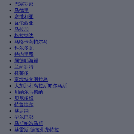
巴塞罗那
马德里
塞维利亚
瓦伦西亚
马拉加
格拉纳达
马略卡岛帕尔马
科尔多瓦
特内里费
阿德耶海岸
兰萨罗特
托莱多
富埃特文图拉岛
大加那利岛拉斯帕尔马斯
贝纳尔马德纳
贝尼多姆
特鲁埃尔
赫罗纳
毕尔巴鄂
马斯帕洛马斯
赫雷斯-德拉弗龙特拉