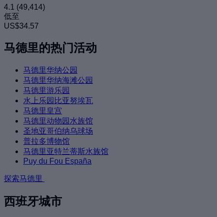
4.1
(49,414)
低至
US$34.57
马德里的热门活动
马德里华纳公园
马德里华纳海滩公园
马德里游乐园
水上乐园比亚努埃瓦
马德里皇宫
马德里动物园水族馆
圣地亚哥伯纳乌球场
普拉多博物馆
马德里亚特兰蒂斯水族馆
Puy du Fou España
探索马德里
西班牙城市