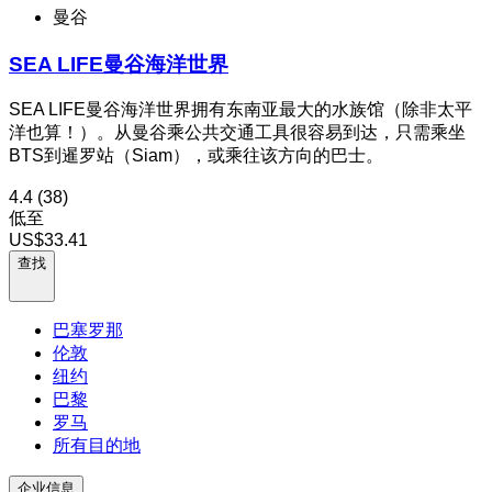
曼谷
SEA LIFE曼谷海洋世界
SEA LIFE曼谷海洋世界拥有东南亚最大的水族馆（除非太平
洋也算！）。从曼谷乘公共交通工具很容易到达，只需乘坐
BTS到暹罗站（Siam），或乘往该方向的巴士。
4.4
(38)
低至
US$33.41
查找
巴塞罗那
伦敦
纽约
巴黎
罗马
所有目的地
企业信息