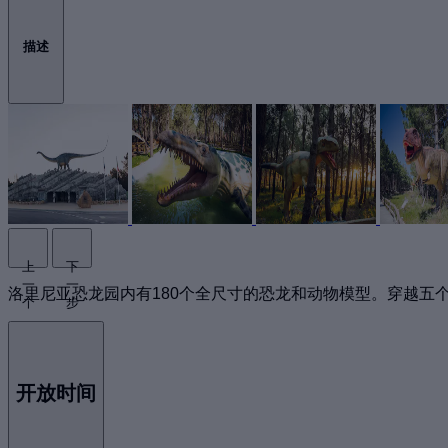
描述
上
下
一
一
洛里尼亚恐龙园内有180个全尺寸的恐龙和动物模型。穿越五
个
步
开放时间