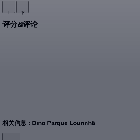
上
下
一
一
评分&评论
个
步
相关信息：Dino Parque Lourinhã