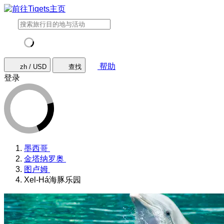
帮助
zh / USD
查找
登录
墨西哥
金塔纳罗奥
图卢姆
Xel-Há海豚乐园