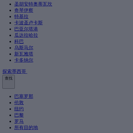
圣胡安特奥蒂瓦坎
奇琴伊察
特基拉
卡波圣卢卡斯
巴亚尔塔港
瓜达拉哈拉
科巴
乌斯马尔
新瓦雅塔
卡多纳尔
探索墨西哥
查找
巴塞罗那
伦敦
纽约
巴黎
罗马
所有目的地