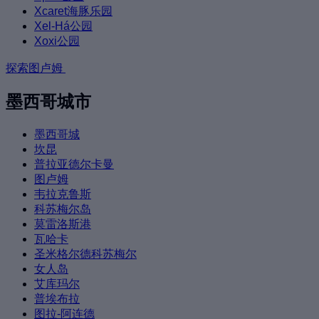
Xcaret海豚乐园
Xel-Há公园
Xoxi公园
探索图卢姆
墨西哥城市
墨西哥城
坎昆
普拉亚德尔卡曼
图卢姆
韦拉克鲁斯
科苏梅尔岛
莫雷洛斯港
瓦哈卡
圣米格尔德科苏梅尔
女人岛
艾库玛尔
普埃布拉
图拉-阿连德