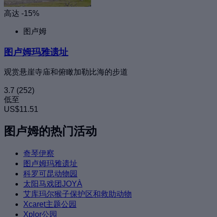
高达 -15%
图卢姆
图卢姆玛雅遗址
观赏悬崖寺庙和俯瞰加勒比海的步道
3.7
(252)
低至
US$11.51
图卢姆的热门活动
奇琴伊察
图卢姆玛雅遗址
科罗可昆动物园
太阳马戏团JOYÀ
艾库玛尔猴子保护区和救助动物
Xcaret主题公园
Xplor公园