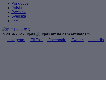
Português
Polski
Русский
Svenska
中文
© 2014-2026 Tiqets
Amsterdam
Instagram
TikTok
Facebook
Twitter
LinkedIn