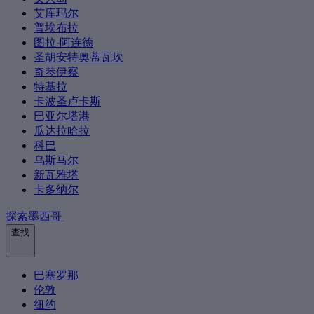
艾库玛尔
普埃布拉
图拉-阿连德
圣胡安特奥蒂瓦坎
奇琴伊察
特基拉
卡波圣卢卡斯
巴亚尔塔港
瓜达拉哈拉
科巴
乌斯马尔
新瓦雅塔
卡多纳尔
探索墨西哥
查找
巴塞罗那
伦敦
纽约