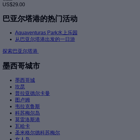
US$29.00
巴亚尔塔港的热门活动
Aquaventuras Park水上乐园
从巴亚尔塔港出发的一日游
探索巴亚尔塔港
墨西哥城市
墨西哥城
坎昆
普拉亚德尔卡曼
图卢姆
韦拉克鲁斯
科苏梅尔岛
莫雷洛斯港
瓦哈卡
圣米格尔德科苏梅尔
女人岛