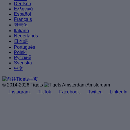
Deutsch
Ελληνικά
Español
Français
한국어
Italiano
Nederlands
日本語
Português
Polski
Русский
Svenska
中文
© 2014-2026 Tiqets
Amsterdam
Instagram
TikTok
Facebook
Twitter
LinkedIn