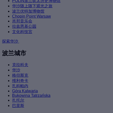
POLIN波兰犹太历史博物馆
华沙随上随下观光之旅
波兰伏特加博物馆
Chopin Point Warsaw
肖邦音乐会
拉兹恩基公园
文化科技宫
探索华沙
波兰城市
克拉科夫
华沙
格但斯克
维利奇卡
扎科帕内
Góra Kalwaria
Bukowina Tatrzańska
扎托尔
巴里斯