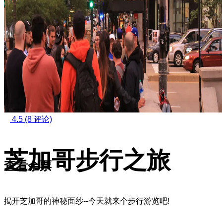
4.5
(8 评论)
芝加哥步行之旅
查看余票
揭开芝加哥的神秘面纱--今天就来个步行游览吧!