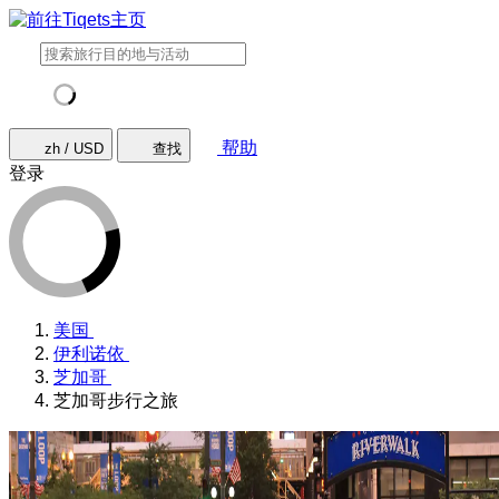
帮助
zh / USD
查找
登录
美国
伊利诺依
芝加哥
芝加哥步行之旅