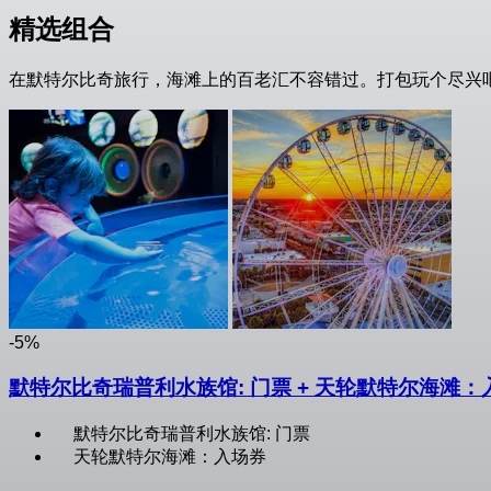
精选组合
在默特尔比奇旅行，海滩上的百老汇不容错过。打包玩个尽兴
-5%
默特尔比奇瑞普利水族馆: 门票 + 天轮默特尔海滩：
默特尔比奇瑞普利水族馆: 门票
天轮默特尔海滩：入场券