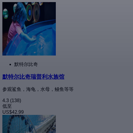
默特尔比奇
默特尔比奇瑞普利水族馆
参观鲨鱼，海龟，水母，鳗鱼等等
4.3
(138)
低至
US$42.99