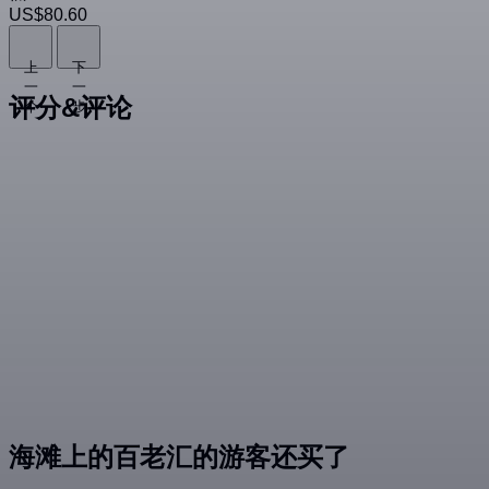
US$80.60
上
下
一
一
评分&评论
个
步
海滩上的百老汇的游客还买了