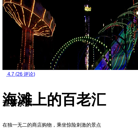
4.7
(26 评论)
海滩上的百老汇
查看余票
在独一无二的商店购物，乘坐惊险刺激的景点