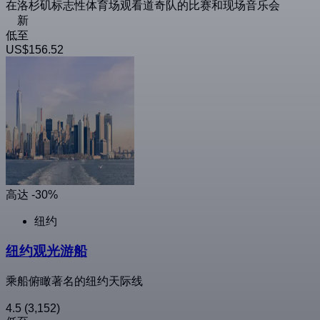
在洛杉矶标志性体育场观看道奇队的比赛和现场音乐会
新
低至
US$156.52
高达 -30%
纽约
纽约观光游船
乘船俯瞰著名的纽约天际线
4.5
(3,152)