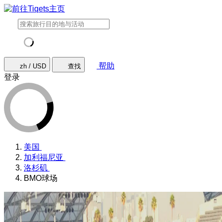
帮助
zh / USD
查找
登录
美国
加利福尼亚
洛杉矶
BMO球场