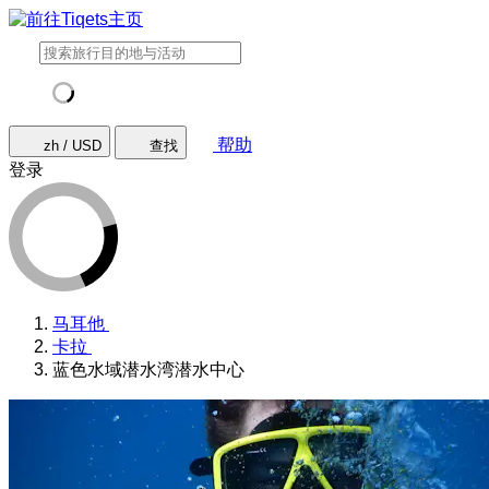
帮助
zh / USD
查找
登录
马耳他
卡拉
蓝色水域潜水湾潜水中心