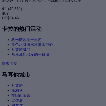
4.1
(49,381)
低至
US$34.46
卡拉的热门活动
科米诺蓝湖一日游
蓝色水域潜水湾潜水中心
瓦莱塔城门
从马耳他出发的一日游
探索卡拉
马耳他城市
瓦莱塔
斯利马
艾因西莱姆
戈佐岛
姆贾尔