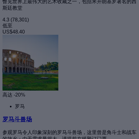
瞥见世界上最伟大的艺术收藏之一，包括米开朗基罗著名的西
斯廷教堂
4.3
(78,301)
低至
US$48.40
高达 -20%
罗马
罗马斗兽场
参观罗马令人印象深刻的罗马斗兽场，这里曾是角斗士和战车
的故乡；由于需求量很大，请提前在线预订门票