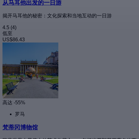
从马耳他出发的一日游
揭开马耳他的秘密：文化探索和当地互动的一日游
4.5
(4)
低至
US$86.43
高达 -55%
罗马
梵蒂冈博物馆