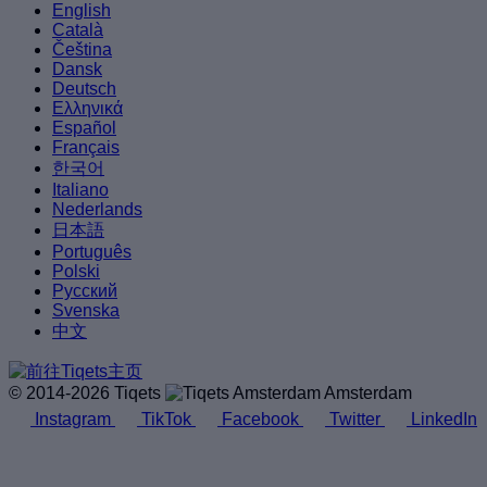
English
Català
Čeština
Dansk
Deutsch
Ελληνικά
Español
Français
한국어
Italiano
Nederlands
日本語
Português
Polski
Русский
Svenska
中文
© 2014-2026 Tiqets
Amsterdam
Instagram
TikTok
Facebook
Twitter
LinkedIn