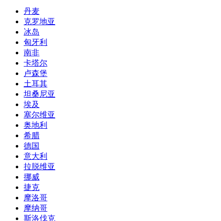
丹麦
克罗地亚
冰岛
匈牙利
南非
卡塔尔
卢森堡
土耳其
坦桑尼亚
埃及
塞尔维亚
奥地利
希腊
德国
意大利
拉脱维亚
挪威
捷克
摩洛哥
摩纳哥
斯洛伐克