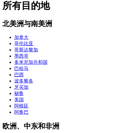
所有目的地
北美洲与南美洲
加拿大
哥伦比亚
哥斯达黎加
墨西哥
多米尼加共和国
巴哈马
巴西
波多黎各
牙买加
秘鲁
美国
阿根廷
阿鲁巴
欧洲、中东和非洲