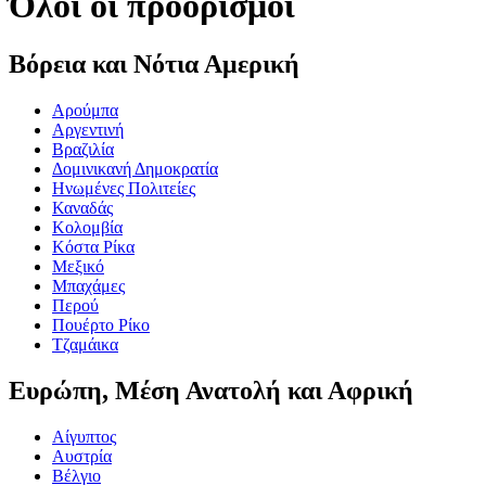
Όλοι οι προορισμοί
Βόρεια και Νότια Αμερική
Aρούμπα
Αργεντινή
Βραζιλία
Δομινικανή Δημοκρατία
Ηνωμένες Πολιτείες
Καναδάς
Κολομβία
Κόστα Ρίκα
Μεξικό
Μπαχάμες
Περού
Πουέρτο Ρίκο
Τζαμάικα
Ευρώπη, Μέση Ανατολή και Αφρική
Αίγυπτος
Αυστρία
Βέλγιο