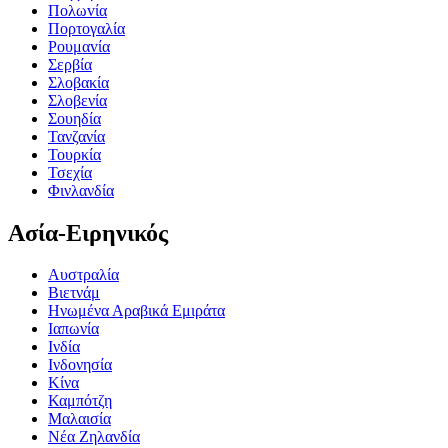
Πoλωvία
Πορτογαλία
Ρoυμαvία
Σερβία
Σλοβακία
Σλοβενία
Σουηδία
Τανζανία
Τουρκία
Τσεχία
Φινλανδία
Ασία-Ειρηνικός
Αυστραλία
Βιετνάμ
Ηνωμένα Αραβικά Εμιράτα
Ιαπωνία
Ινδία
Ινδονησία
Κίνα
Καμπότζη
Μαλαισία
Νέα Ζηλανδία