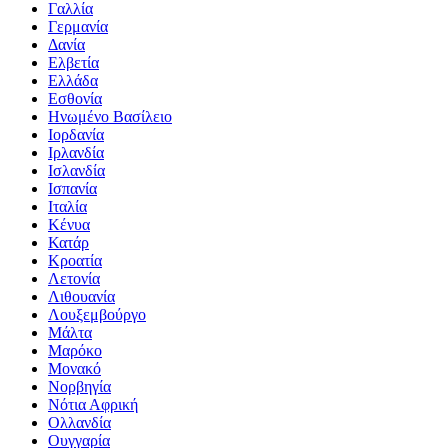
Γαλλία
Γερμανία
Δανία
Ελβετία
Ελλάδα
Εσθονία
Ηνωμένο Βασίλειο
Ιορδανία
Ιρλανδία
Ισλανδία
Ισπανία
Ιταλία
Κένυα
Κατάρ
Κροατία
Λετονία
Λιθουανία
Λουξεμβούργο
Μάλτα
Μαρόκο
Μονακό
Νορβηγία
Νότια Αφρική
Ολλανδία
Ουγγαρία