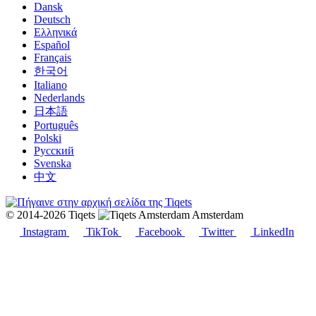
Dansk
Deutsch
Ελληνικά
Español
Français
한국어
Italiano
Nederlands
日本語
Português
Polski
Русский
Svenska
中文
© 2014-2026 Tiqets
Amsterdam
Instagram
TikTok
Facebook
Twitter
LinkedIn