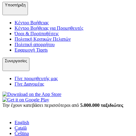
Υποστήριξη
Κέντρο Βοήθειας
Κέντρο Βοήθειας για Προμηθευτές
Όροι & Προϋποθέσεις
Πολιτική Κριτικών Πελατών
Πολιτική απορρήτου
Εφαρμογή Tiqets
Συνεργασίες
Γίνε προμηθευτής μας
Γίνε Διανομέας
Την έχουν κατεβάσει περισσότεροι από
5.000.000 ταξιδιώτες
English
Català
Čeština