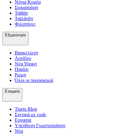
Νότια Κορέα
Σιγκαπούρη
Ταϊβάν
Ταϊλάνδη
Φιλιππίνες
Εξερεύνησε
Βαρκελώνη
Λονδίνο
Νέα Υόρκη
Παρίσι
Ρώμη
Όλοι οι προορισμοί
Εταιρεία
Tiqets Βlog
Σχετικά με εμάς
Εργασία
Υπεύθυνη Γνωστοποίηση
Νέα