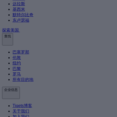
达拉斯
基西米
默特尔比奇
东卢瑟福
探索美国
查找
巴塞罗那
伦敦
纽约
巴黎
罗马
所有目的地
企业信息
Tiqets博客
关于我们
加入我们