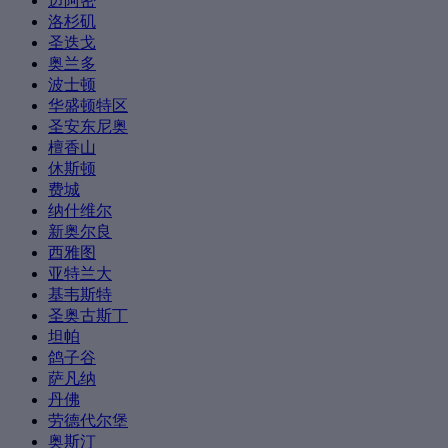
迈阿密
洛杉矶
圣迭戈
奥兰多
波士顿
华盛顿特区
圣安东尼奥
檀香山
休斯顿
费城
纳什维尔
新奥尔良
西雅图
亚特兰大
基韦斯特
圣奥古斯丁
坦帕
鸽子谷
萨凡纳
丹佛
劳德代尔堡
奥斯汀