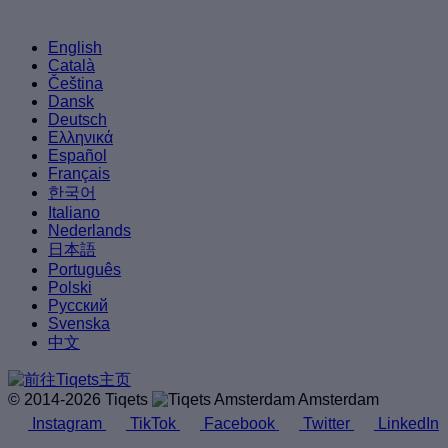
English
Català
Čeština
Dansk
Deutsch
Ελληνικά
Español
Français
한국어
Italiano
Nederlands
日本語
Português
Polski
Русский
Svenska
中文
© 2014-2026 Tiqets
Amsterdam
Instagram
TikTok
Facebook
Twitter
LinkedIn