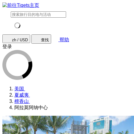
帮助
zh / USD
查找
登录
美国
夏威夷
檀香山
阿拉莫阿纳中心