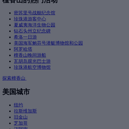
密苏里号战舰纪念馆
珍珠港游客中心
夏威夷海洋生物公园
钻石头州立纪念碑
希洛一日游
美国海军鲍芬号潜艇博物馆和公园
阿罗哈塔
檀香山晚间游船
瓦胡岛观光巴士游
珍珠港航空博物馆
探索檀香山
美国城市
纽约
拉斯维加斯
旧金山
芝加哥