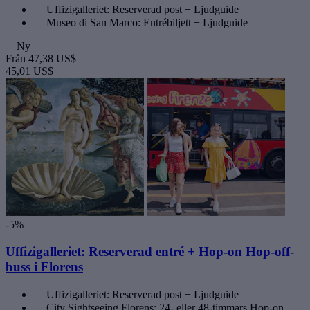
Uffizigalleriet: Reserverad post + Ljudguide
Museo di San Marco: Entrébiljett + Ljudguide
Ny
Från
47,38 US$
45,01 US$
-5%
Uffizigalleriet: Reserverad entré + Hop-on Hop-off-
buss i Florens
Uffizigalleriet: Reserverad post + Ljudguide
City Sightseeing Florens: 24- eller 48-timmars Hop-on