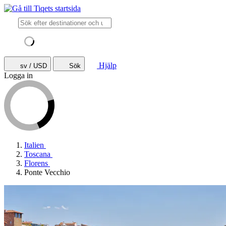
Hjälp
sv / USD
Sök
Logga in
Italien
Toscana
Florens
Ponte Vecchio