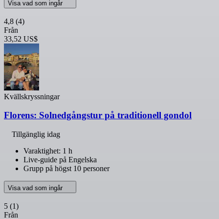
Visa vad som ingår
4,8
(4)
Från
33,52 US$
Kvällskryssningar
Florens: Solnedgångstur på traditionell gondol
Tillgänglig idag
Varaktighet: 1 h
Live-guide på Engelska
Grupp på högst 10 personer
Visa vad som ingår
5
(1)
Från