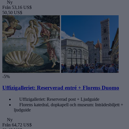
Ny
Från
53,16 US$
50,50 US$
-5%
Uffizigalleriet: Reserverad entré + Florens Duomo
Uffizigalleriet: Reserverad post + Ljudguide
Florens katedral, dopkapell och museum: Inträdesbiljett +
ljudguide
Ny
Från
64,72 US$