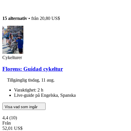
15 alternativ
• från
20,80 US$
Cykelturer
Florens: Guidad cykeltur
Tillgänglig
tisdag, 11 aug.
Varaktighet: 2 h
Live-guide på Engelska, Spanska
Visa vad som ingår
4,4
(10)
Från
52,01 US$