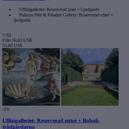
Uffizigalleriet: Reserverad post + Ljudguide
Palazzo Pitti & Palatine Gallery: Reserverad entré +
ljudguide
5
(6)
Från
56,63 US$
53,80 US$
-5%
Uffizigalleriet: Reserverad entré + Boboli-
trädgårdarna