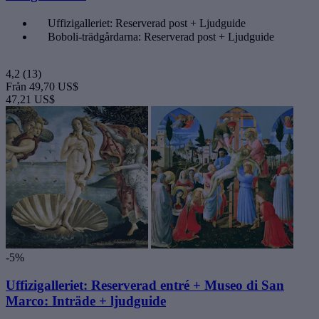
Uffizigalleriet: Reserverad post + Ljudguide
Boboli-trädgårdarna: Reserverad post + Ljudguide
4,2
(13)
Från
49,70 US$
47,21 US$
-5%
Uffizigalleriet: Reserverad entré + Museo di San
Marco: Inträde + ljudguide