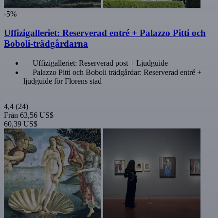
-5%
Uffizigalleriet: Reserverad entré + Palazzo Pitti och
Boboli-trädgårdarna
Uffizigalleriet: Reserverad post + Ljudguide
Palazzo Pitti och Boboli trädgårdar: Reserverad entré +
ljudguide för Florens stad
4,4
(24)
Från
63,56 US$
60,39 US$