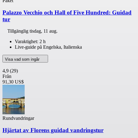
Paket
Palazzo Vecchio och Hall of Five Hundred: Guidad
tur
Tillgänglig
tisdag, 11 aug.
Varaktighet: 2 h
Live-guide på Engelska, Italienska
Visa vad som ingår
4,9
(29)
Från
91,30 US$
Rundvandringar
Hjärtat av Florens guidad vandringstur