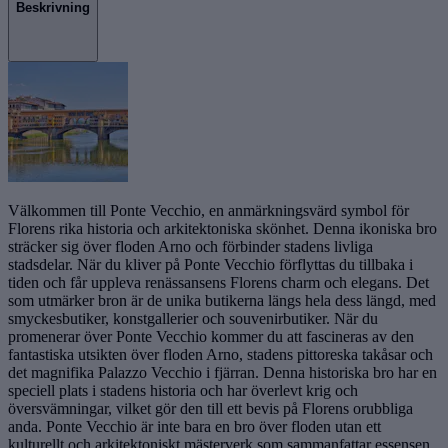
Beskrivning
Välkommen till Ponte Vecchio, en anmärkningsvärd symbol för
Florens rika historia och arkitektoniska skönhet. Denna ikoniska bro
sträcker sig över floden Arno och förbinder stadens livliga
stadsdelar. När du kliver på Ponte Vecchio förflyttas du tillbaka i
tiden och får uppleva renässansens Florens charm och elegans. Det
som utmärker bron är de unika butikerna längs hela dess längd, med
smyckesbutiker, konstgallerier och souvenirbutiker. När du
promenerar över Ponte Vecchio kommer du att fascineras av den
fantastiska utsikten över floden Arno, stadens pittoreska takåsar och
det magnifika Palazzo Vecchio i fjärran. Denna historiska bro har en
speciell plats i stadens historia och har överlevt krig och
översvämningar, vilket gör den till ett bevis på Florens orubbliga
anda. Ponte Vecchio är inte bara en bro över floden utan ett
kulturellt och arkitektoniskt mästerverk som sammanfattar essensen