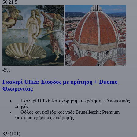
60,21 $
-5%
Γκαλερί Uffizi: Είσοδος με κράτηση + Duomo
Φλωρεντίας
Γκαλερί Uffizi: Καταχώρηση με κράτηση + Ακουστικός
οδηγός
Θόλος και καθεδρικός ναός Brunelleschi: Premium
εισιτήριο γρήγορης διαδρομής
3,9
(101)