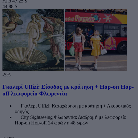
Από
47,25 $
44,88 $
-5%
Γκαλερί Uffizi: Είσοδος με κράτηση + Hop-on Hop-
off λεωφορείο Φλωρεντία
Γκαλερί Uffizi: Καταχώρηση με κράτηση + Ακουστικός
οδηγός
City Sightseeing Φλωρεντία: Διαδρομή με λεωφορείο
Hop-on Hop-off 24 ωρών ή 48 ωρών