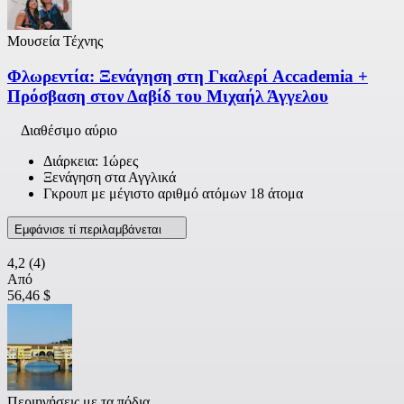
Μουσεία Τέχνης
Φλωρεντία: Ξενάγηση στη Γκαλερί Accademia +
Πρόσβαση στον Δαβίδ του Μιχαήλ Άγγελου
Διαθέσιμο αύριο
Διάρκεια: 1ώρες
Ξενάγηση στα Αγγλικά
Γκρουπ με μέγιστο αριθμό ατόμων 18 άτομα
Εμφάνισε τί περιλαμβάνεται
4,2
(4)
Από
56,46 $
Περιηγήσεις με τα πόδια