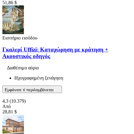
51,86 $
Εισιτήριο εισόδου
Γκαλερί Uffizi: Καταχώρηση με κράτηση +
Ακουστικός οδηγός
Διαθέσιμο αύριο
Ηχογραφημένη ξενάγηση
Εμφάνισε τί περιλαμβάνεται
4,3
(10.379)
Από
28,81 $