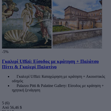
-5%
Γκαλερί Uffizi: Είσοδος με κράτηση + Παλάτσο
Πίττι & Γκαλερί Παλατίνο
Γκαλερί Uffizi: Καταχώρηση με κράτηση + Ακουστικός
οδηγός
Palazzo Pitti & Palatine Gallery: Είσοδος με κράτηση +
ηχητική ξενάγηση
5
(6)
Από
56,46 $