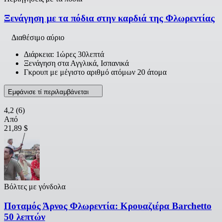
Ξενάγηση με τα πόδια στην καρδιά της Φλωρεντίας
Διαθέσιμο αύριο
Διάρκεια: 1ώρες 30λεπτά
Ξενάγηση στα Αγγλικά, Ισπανικά
Γκρουπ με μέγιστο αριθμό ατόμων 20 άτομα
Εμφάνισε τί περιλαμβάνεται
4,2
(6)
Από
21,89 $
Βόλτες με γόνδολα
Ποταμός Άρνος Φλωρεντία: Κρουαζιέρα Barchetto
50 λεπτών