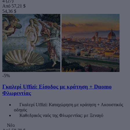
4
(27)
Από
57,21 $
54,36 $
-5%
Γκαλερί Uffizi: Είσοδος με κράτηση + Duomo
Φλωρεντίας
Γκαλερί Uffizi: Καταχώρηση με κράτηση + Ακουστικός
οδηγός
Καθεδρικός ναός της Φλωρεντίας: με Ξεναγό
Νέο