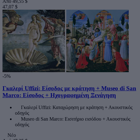
Από
49,55 $
47,07 $
-5%
Γκαλερί Uffizi: Είσοδος με κράτηση + Museo di San
Marco: Είσοδος + Ηχογραφημένη Ξενάγηση
Γκαλερί Uffizi: Καταχώρηση με κράτηση + Ακουστικός
οδηγός
Museo di San Marco: Εισιτήριο εισόδου + Ακουστικός
οδηγός
Νέο