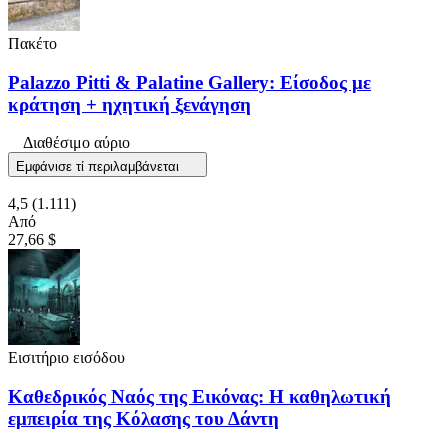
Πακέτο
Palazzo Pitti & Palatine Gallery: Είσοδος με
κράτηση + ηχητική ξενάγηση
Διαθέσιμο αύριο
Εμφάνισε τί περιλαμβάνεται
4,5
(1.111)
Από
27,66 $
Εισιτήριο εισόδου
Καθεδρικός Ναός της Εικόνας: Η καθηλωτική
εμπειρία της Κόλασης του Δάντη