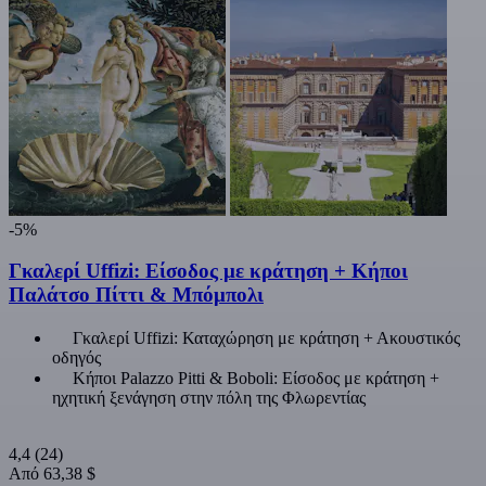
-5%
Γκαλερί Uffizi: Είσοδος με κράτηση + Κήποι
Παλάτσο Πίττι & Μπόμπολι
Γκαλερί Uffizi: Καταχώρηση με κράτηση + Ακουστικός
οδηγός
Κήποι Palazzo Pitti & Boboli: Είσοδος με κράτηση +
ηχητική ξενάγηση στην πόλη της Φλωρεντίας
4,4
(24)
Από
63,38 $