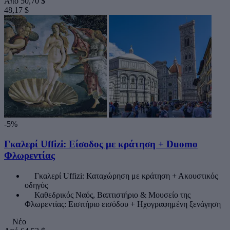
Από
50,70 $
48,17 $
-5%
Γκαλερί Uffizi: Είσοδος με κράτηση + Duomo
Φλωρεντίας
Γκαλερί Uffizi: Καταχώρηση με κράτηση + Ακουστικός
οδηγός
Καθεδρικός Ναός, Βαπτιστήριο & Μουσείο της
Φλωρεντίας: Εισιτήριο εισόδου + Ηχογραφημένη ξενάγηση
Νέο