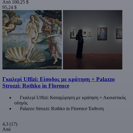
Από
100,25 $
95,24 $
Γκαλερί Uffizi: Είσοδος με κράτηση + Palazzo
Strozzi: Rothko in Florence
Γκαλερί Uffizi: Καταχώρηση με κράτηση + Ακουστικός
οδηγός
Palazzo Strozzi: Rothko in Florence Έκθεση
4,3
(17)
Από