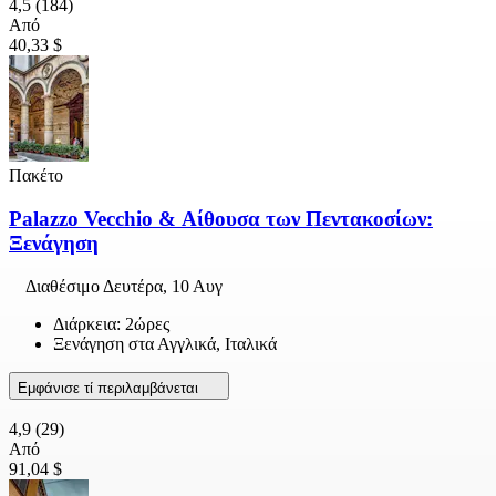
4,5
(184)
Από
40,33 $
Πακέτο
Palazzo Vecchio & Αίθουσα των Πεντακοσίων:
Ξενάγηση
Διαθέσιμο
Δευτέρα, 10 Αυγ
Διάρκεια: 2ώρες
Ξενάγηση στα Αγγλικά, Ιταλικά
Εμφάνισε τί περιλαμβάνεται
4,9
(29)
Από
91,04 $