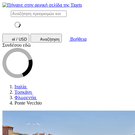
Βοήθεια
el / USD
Αναζήτηση
Συνδέσου εδώ
Ιταλία
Τοσκάνη
Φλωρεντία
Ponte Vecchio