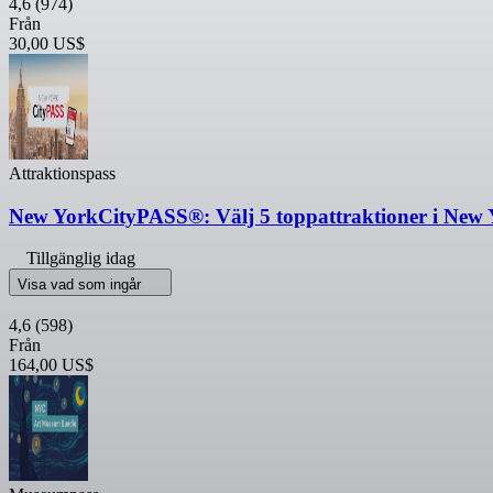
4,6
(974)
Från
30,00 US$
Attraktionspass
New YorkCityPASS®: Välj 5 toppattraktioner i New 
Tillgänglig idag
Visa vad som ingår
4,6
(598)
Från
164,00 US$