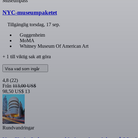
Museumpass
NYC-museumpaketet
Tillgänglig
torsdag, 17 sep.
Guggenheim
MoMA
Whitney Museum Of American Art
+ 1 till viktig sak att göra
Visa vad som ingår
4,8
(22)
Från
113,00 US$
98,50 US$
13
Rundvandringar