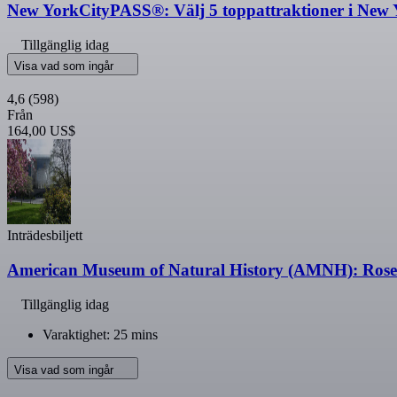
New YorkCityPASS®: Välj 5 toppattraktioner i New 
Tillgänglig idag
Visa vad som ingår
4,6
(598)
Från
164,00 US$
Inträdesbiljett
American Museum of Natural History (AMNH): Rose 
Tillgänglig idag
Varaktighet: 25 mins
Visa vad som ingår