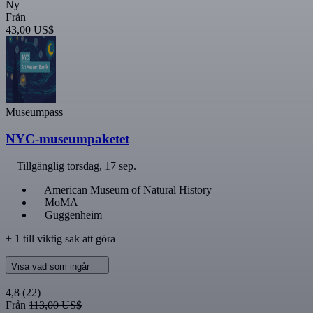
Ny
Från
43,00 US$
Museumpass
NYC-museumpaketet
Tillgänglig
torsdag, 17 sep.
American Museum of Natural History
MoMA
Guggenheim
+ 1 till viktig sak att göra
Visa vad som ingår
4,8
(22)
Från
113,00 US$