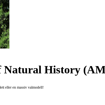
Natural History (AMN
lett eller en massiv valmodell!