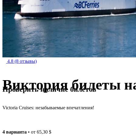
4.8
(8 отзывы)
Виктория билеты н
Проверить наличие билетов
Victoria Cruises: незабываемые впечатления!
4 варианта
• от
65,30 $