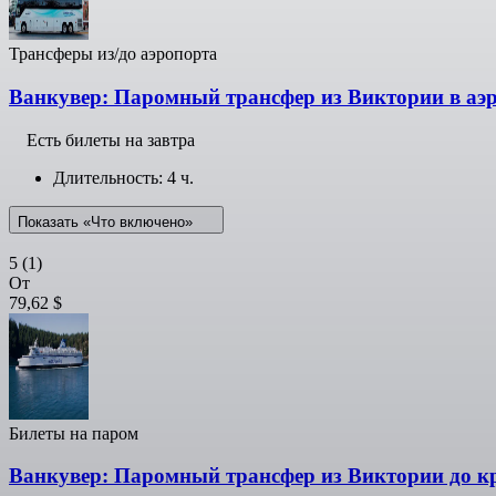
Трансферы из/до аэропорта
Ванкувер: Паромный трансфер из Виктории в аэ
Есть билеты на завтра
Длительность: 4 ч.
Показать «Что включено»
5
(1)
От
79,62 $
Билеты на паром
Ванкувер: Паромный трансфер из Виктории до кр