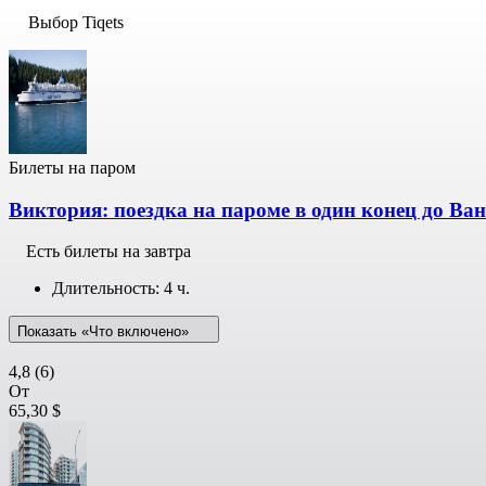
Выбор Tiqets
Билеты на паром
Виктория: поездка на пароме в один конец до Ва
Есть билеты на завтра
Длительность: 4 ч.
Показать «Что включено»
4,8
(6)
От
65,30 $