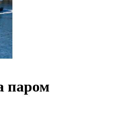
а паром