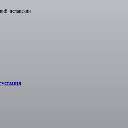
ский, испанский
густация