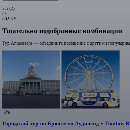
2,5
(2)
От
80,93 $
Тщательно подобранные комбинации
Тур Anneessens — объедините посещение с другими популярны
-5%
Городской тур по Брюсселю Аудиогид + Tootbus Br