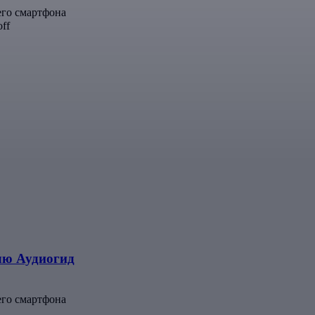
его смартфона
ff
елю Аудиогид
его смартфона