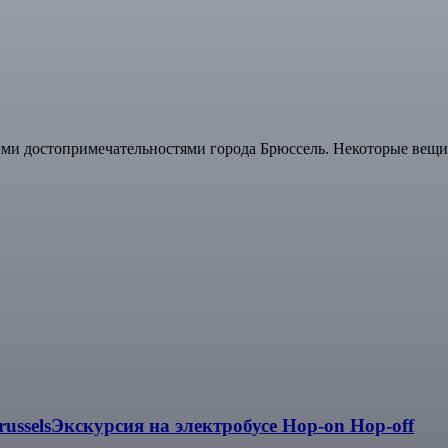
ми достопримечательностями города Брюссель. Некоторые вещи
usselsЭкскурсия на электробусе Hop-on Hop-off