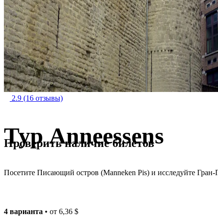
2.9
(16 отзывы)
Тур Anneessens
Проверить наличие билетов
Посетите Писающий остров (Manneken Pis) и исследуйте Гран-П
4 варианта
• от
6,36 $