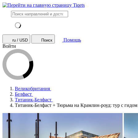
Помощь
ru / USD
Поиск
Войти
Великобритания
Белфаст
Титаник-Белфаст
Титаник-Белфаст + Тюрьма на Крамлин-роуд: тур с гидом