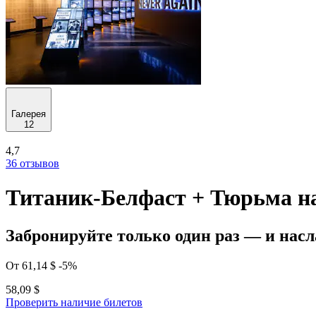
Галерея
12
4,7
36 отзывов
Титаник-Белфаст + Тюрьма на
Забронируйте только один раз — и нас
От
61,14 $
-5%
58,09 $
Проверить наличие билетов