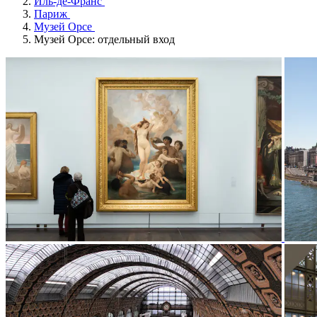
Иль-де-Франс
Париж
Музей Орсе
Музей Орсе: отдельный вход