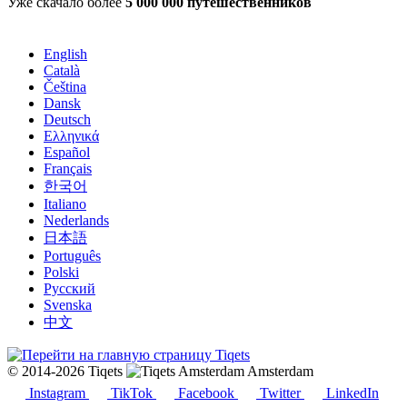
Уже скачало более
5 000 000 путешественников
English
Català
Čeština
Dansk
Deutsch
Ελληνικά
Español
Français
한국어
Italiano
Nederlands
日本語
Português
Polski
Русский
Svenska
中文
© 2014-2026 Tiqets
Amsterdam
Instagram
TikTok
Facebook
Twitter
LinkedIn