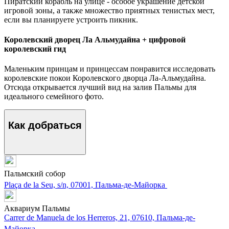
Пиратский корабль на улице - особое украшение детской
игровой зоны, а также множество приятных тенистых мест,
если вы планируете устроить пикник.
Королевский дворец Ла Альмудайна + цифровой
королевский гид
Маленьким принцам и принцессам понравится исследовать
королевские покои Королевского дворца Ла-Альмудайна.
Отсюда открывается лучший вид на залив Пальмы для
идеального семейного фото.
Как добраться
Пальмский собор
Plaça de la Seu, s/n, 07001, Пальма-де-Майорка
Аквариум Пальмы
Carrer de Manuela de los Herreros, 21, 07610, Пальма-де-
Майорка