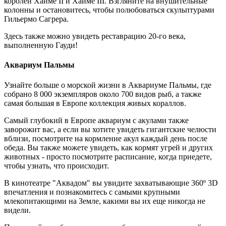
королей Хайме II и Хайме III. Взгляните на внушительные
колонны и остановитесь, чтобы полюбоваться скульптурами
Гильермо Сагрера.
Здесь также можно увидеть реставрацию 20-го века,
выполненную Гауди!
Аквариум Пальмы
Узнайте больше о морской жизни в Аквариуме Пальмы, где
собрано 8 000 экземпляров около 700 видов рыб, а также
самая большая в Европе коллекция живых кораллов.
Самый глубокий в Европе аквариум с акулами также
заворожит вас, а если вы хотите увидеть гигантские челюсти
вблизи, посмотрите на кормление акул каждый день после
обеда. Вы также можете увидеть, как кормят угрей и других
животных - просто посмотрите расписание, когда приедете,
чтобы узнать, что происходит.
В кинотеатре "Аквадом" вы увидите захватывающие 360º 3D
впечатления и познакомитесь с самыми крупными
млекопитающими на Земле, какими вы их еще никогда не
видели.