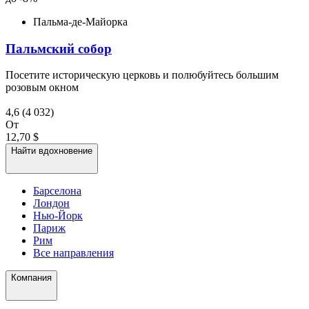
Пальма-де-Майорка
Пальмский собор
Посетите историческую церковь и полюбуйтесь большим
розовым окном
4,6
(4 032)
От
12,70 $
Найти вдохновение
Барселона
Лондон
Нью-Йорк
Париж
Рим
Все направления
Компания