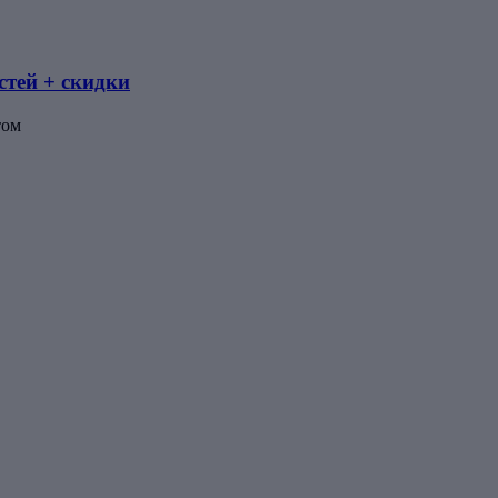
стей + скидки
том