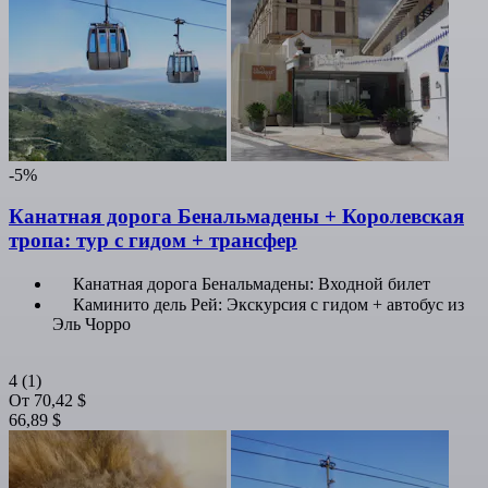
-5%
Канатная дорога Бенальмадены + Королевская
тропа: тур с гидом + трансфер
Канатная дорога Бенальмадены: Входной билет
Каминито дель Рей: Экскурсия с гидом + автобус из
Эль Чорро
4
(1)
От
70,42 $
66,89 $