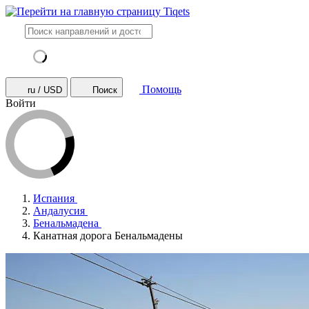
Помощь
ru / USD
Поиск
Войти
Испания
Андалусия
Бенальмадена
Канатная дорога Бенальмадены