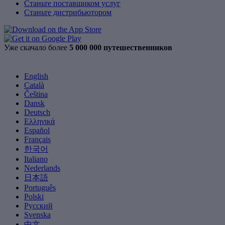
Станьте поставщиком услуг
Станьте дистрибьютором
Уже скачало более
5 000 000 путешественников
English
Català
Čeština
Dansk
Deutsch
Ελληνικά
Español
Français
한국어
Italiano
Nederlands
日本語
Português
Polski
Русский
Svenska
中文