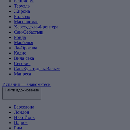
Бенидорм
Теруэль
Жирона
Бильбао
Маспаломас
Херес-де-ла-Фронтера
Сан-Себастьян
Ронда
Марбелья
Ла-Оротава
Кадис
Вила-сека
Сеговия
Сан-Кугат-дель-Вальес
Манреса
Испания — знакомьтесь
Найти вдохновение
Барселона
Лондон
Нью-Йорк
Париж
Рим