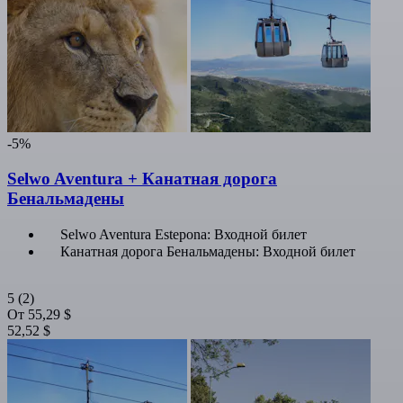
-5%
Selwo Aventura + Канатная дорога
Бенальмадены
Selwo Aventura Estepona: Входной билет
Канатная дорога Бенальмадены: Входной билет
5
(2)
От
55,29 $
52,52 $