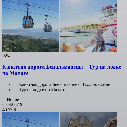
-5%
Канатная дорога Бенальмадены + Тур на лодке
по Малаге
Канатная дорога Бенальмадены: Входной билет
Тур на лодке по Малаге
Новое
От
42,67 $
40,53 $