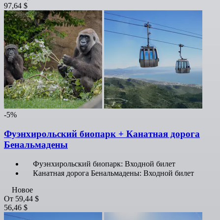
97,64 $
-5%
Фуэнхирольский биопарк + Канатная дорога
Бенальмадены
Фуэнхирольский биопарк: Входной билет
Канатная дорога Бенальмадены: Входной билет
Новое
От
59,44 $
56,46 $