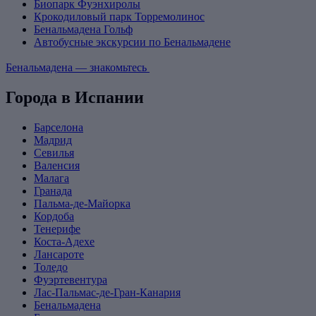
Биопарк Фуэнхиролы
Крокодиловый парк Торремолинос
Бенальмадена Гольф
Автобусные экскурсии по Бенальмадене
Бенальмадена — знакомьтесь
Города в Испании
Барселона
Мадрид
Севилья
Валенсия
Малага
Гранада
Пальма-де-Майорка
Кордоба
Тенерифе
Коста-Адехе
Лансароте
Толедо
Фуэртевентура
Лас-Пальмас-де-Гран-Канария
Бенальмадена