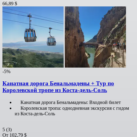
66,89 $
-5%
Канатная дорога Бенальмадены + Тур по
Королевской тропе из Коста-дель-Соль
Канатная дорога Бенальмадены: Входной билет
Королевская тропа: однодневная экскурсия с гидом
из Коста-дель-Соль
5
(3)
От
102,79 $