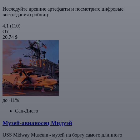
Исследуйте древние артефакты и посмотрите цифровые
воссоздания гробниц
4,1
(110)
От
20,74 $
до -11%
Сан-Диего
Музей-авианосец Мидуэй
USS Midway Museum - музей на борту самого длинного