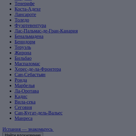
Тенерифе
Коста-Адехе
Лансароте
Толедо
Фуэртевентура
Лас-Пальмас-де-Гран-Канария
Бенальмадена
Бенидорм
Теруэль
Жирона
Бильбао
Маспаломас
Херес-де-ла-Фронтера
Сан-Себастьян
Ронда
Марбелья
Ла-Оротава
Кадис
Вила-сека
Сеговия
Сан-Кугат-дель-Вальес
Манреса
Испания — знакомьтесь
Найти вдохновение