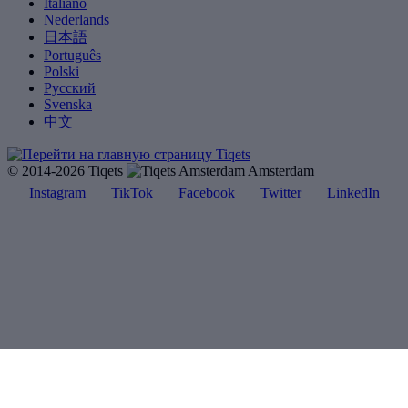
Italiano
Nederlands
日本語
Português
Polski
Русский
Svenska
中文
© 2014-2026 Tiqets
Amsterdam
Instagram
TikTok
Facebook
Twitter
LinkedIn