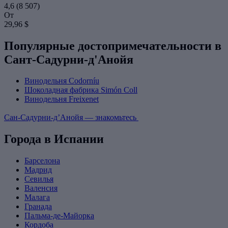
4,6
(8 507)
От
29,96 $
Популярные достопримечательности в
Сант-Садурни-д'Анойя
Винодельня Codorníu
Шоколадная фабрика Simón Coll
Винодельня Freixenet
Сан-Садурни-д’Анойя — знакомьтесь
Города в Испании
Барселона
Мадрид
Севилья
Валенсия
Малага
Гранада
Пальма-де-Майорка
Кордоба