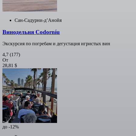
Сан-Садурни-д’Анойя
Винодельня Codorníu
Экскурсия по погребам и дегустация игристых вин
4,7
(177)
От
28,81 $
до -12%