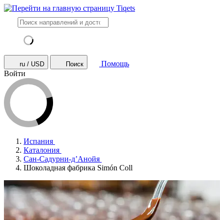
Помощь
ru / USD
Поиск
Войти
Испания
Каталония
Сан-Садурни-д’Анойя
Шоколадная фабрика Simón Coll