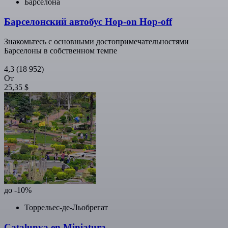
Барселона
Барселонский автобус Hop-on Hop-off
Знакомьтесь с основными достопримечательностями
Барселоны в собственном темпе
4,3
(18 952)
От
25,35 $
до -10%
Торрельес-де-Льобрегат
Catalunya en Miniatura