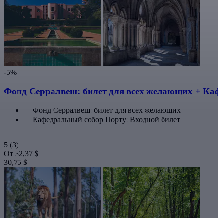
-5%
Фонд Серралвеш: билет для всех желающих + Ка
Фонд Серралвеш: билет для всех желающих
Кафедральный собор Порту: Входной билет
5
(3)
От
32,37 $
30,75 $