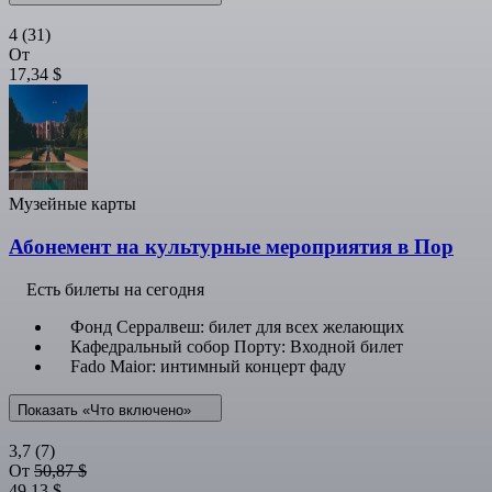
4
(31)
От
17,34 $
Музейные карты
Абонемент на культурные мероприятия в Пор
Есть билеты на сегодня
Фонд Серралвеш: билет для всех желающих
Кафедральный собор Порту: Входной билет
Fado Maior: интимный концерт фаду
Показать «Что включено»
3,7
(7)
От
50,87 $
49,13 $