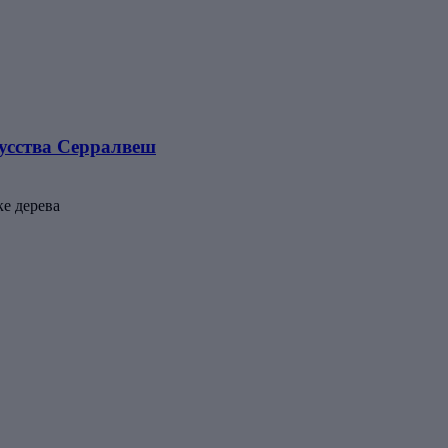
усства Серралвеш
ке дерева