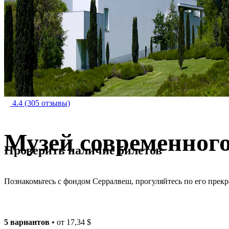
4.4
(305 отзывы)
Музей современног
Проверить наличие билетов
Познакомьтесь с фондом Серралвеш, прогуляйтесь по его прек
5 вариантов
• от
17,34 $