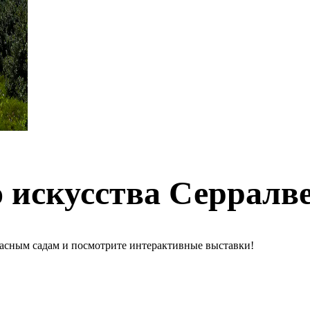
о искусства Серралв
расным садам и посмотрите интерактивные выставки!