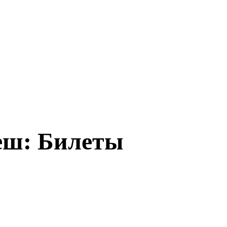
еш: Билеты