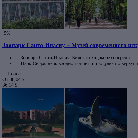
-5%
Зоопарк Санто-Инасиу + Музей современного иск
Зоопарк Санто-Инасиу: Билет с входом без очереди
Парк Серралвеш: входной билет и прогулка по верхуш
Новое
От
38,04 $
36,14 $