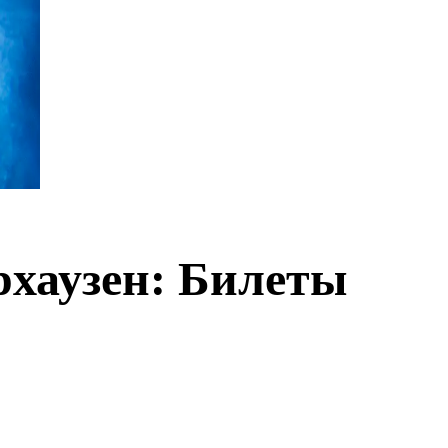
аузен: Билеты