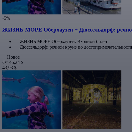
-5%
ЖИЗНЬ МОРЕ Оберхаузен + Дюссельдорф: речной
ЖИЗНЬ МОРЕ Оберхаузен: Входной билет
Дюссельдорф: речной круиз по достопримечательност
Новое
От
46,24 $
43,93 $