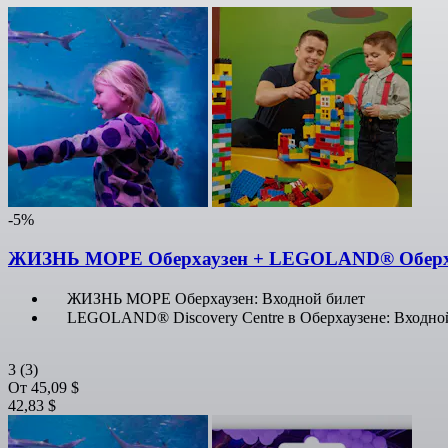
-5%
ЖИЗНЬ МОРЕ Оберхаузен + LEGOLAND® Оберх
ЖИЗНЬ МОРЕ Оберхаузен: Входной билет
LEGOLAND® Discovery Centre в Оберхаузене: Входно
3
(3)
От
45,09 $
42,83 $