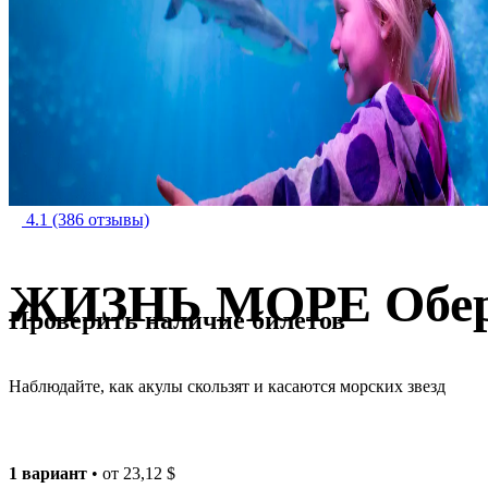
4.1
(386 отзывы)
ЖИЗНЬ МОРЕ Оберх
Проверить наличие билетов
Наблюдайте, как акулы скользят и касаются морских звезд
1 вариант
• от
23,12 $