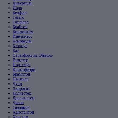
Ливерпуль
Йорк
Белфаст
Глазго
Оксфорд
Брайтон
Бирмингем
Инвернесс
Кембридж
Блэкпул
Бат
Стратфорд-на-Эйвоне
Виндзор
Портсмут
Квинсферри
Брамптон
Ньюкасл
Дувр
Харрогит
Колчестер
Дарлингтон
Девон
Галашилс
Ханстантон
Хексхэм