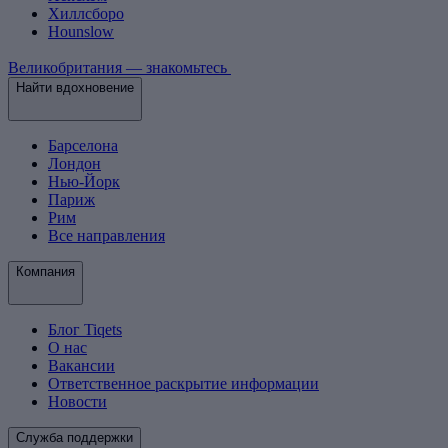
Хиллсборо
Hounslow
Великобритания — знакомьтесь
Найти вдохновение
Барселона
Лондон
Нью-Йорк
Париж
Рим
Все направления
Компания
Блог Tiqets
О нас
Вакансии
Ответственное раскрытие информации
Новости
Служба поддержки