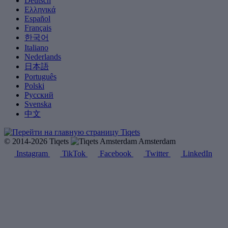
Deutsch
Ελληνικά
Español
Français
한국어
Italiano
Nederlands
日本語
Português
Polski
Русский
Svenska
中文
© 2014-2026 Tiqets
Amsterdam
Instagram
TikTok
Facebook
Twitter
LinkedIn