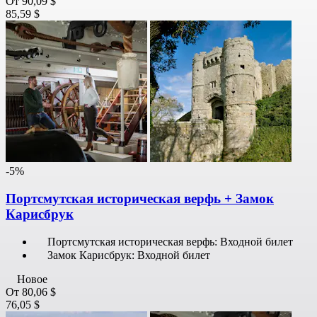
От
90,09 $
85,59 $
-5%
Портсмутская историческая верфь + Замок
Карисбрук
Портсмутская историческая верфь: Входной билет
Замок Карисбрук: Входной билет
Новое
От
80,06 $
76,05 $