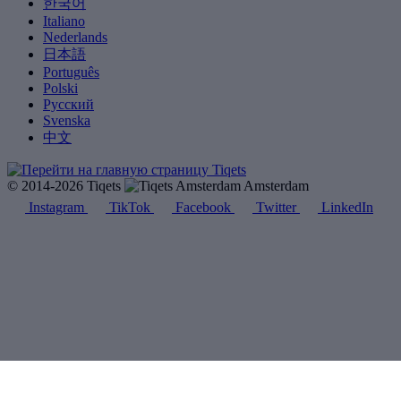
한국어
Italiano
Nederlands
日本語
Português
Polski
Русский
Svenska
中文
© 2014-2026 Tiqets
Amsterdam
Instagram
TikTok
Facebook
Twitter
LinkedIn