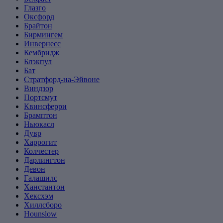
Глазго
Оксфорд
Брайтон
Бирмингем
Инвернесс
Кембридж
Блэкпул
Бат
Стратфорд-на-Эйвоне
Виндзор
Портсмут
Квинсферри
Брамптон
Ньюкасл
Дувр
Харрогит
Колчестер
Дарлингтон
Девон
Галашилс
Ханстантон
Хексхэм
Хиллсборо
Hounslow