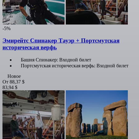
-5%
Эмирейтс Спинакер Тауэр + Портсмутская
историческая верфь
Башня Спинакер: Входной билет
Портсмутская историческая верфь: Входной билет
Новое
От
88,37 $
83,94 $