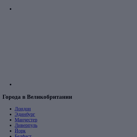
Города в Великобритании
Лондон
Эдинбург
Манчестер
Ливерпуль
Йорк
Белфаст