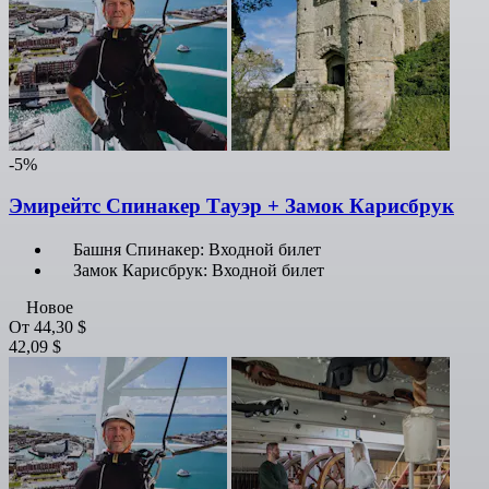
-5%
Эмирейтс Спинакер Тауэр + Замок Карисбрук
Башня Спинакер: Входной билет
Замок Карисбрук: Входной билет
Новое
От
44,30 $
42,09 $