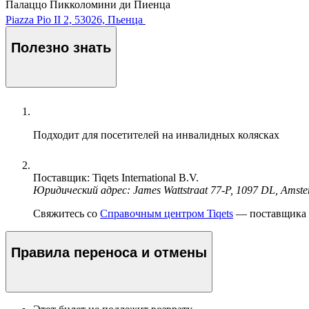
Палаццо Пикколомини ди Пиенца
Piazza Pio II 2, 53026, Пьенца
Полезно знать
Подходит для посетителей на инвалидных колясках
Поставщик: Tiqets International B.V.
Юридический адрес: James Wattstraat 77-P, 1097 DL, Amst
Свяжитесь со
Справочным центром Tiqets
— поставщика э
Правила переноса и отмены