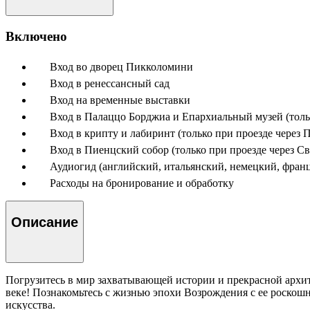
Включено
Вход во дворец Пикколомини
Вход в ренессансный сад
Вход на временные выставки
Вход в Палаццо Борджиа и Епархиальный музей (толь
Вход в крипту и лабиринт (только при проезде через 
Вход в Пиенцский собор (только при проезде через С
Аудиогид (английский, итальянский, немецкий, франц
Расходы на бронирование и обработку
Описание
Погрузитесь в мир захватывающей истории и прекрасной архит
веке! Познакомьтесь с жизнью эпохи Возрождения с ее роскош
искусства.