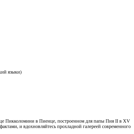
кий языки)
рце Пикколомини в Пиенце, построенном для папы Пия II в XV
ефактами, и вдохновляйтесь прохладной галереей современного