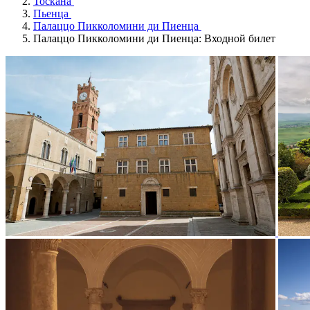
Тоскана
Пьенца
Палаццо Пикколомини ди Пиенца
Палаццо Пикколомини ди Пиенца: Входной билет