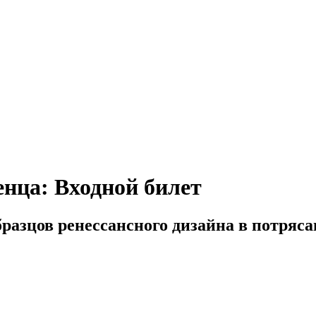
нца: Входной билет
бразцов ренессансного дизайна в потряс