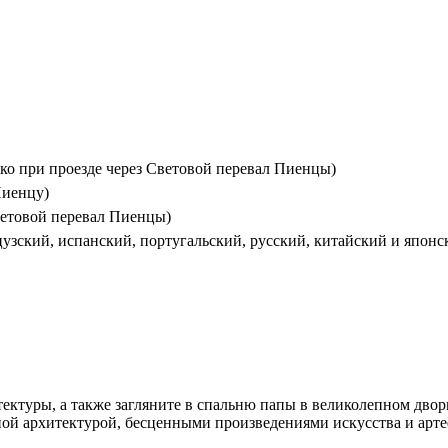
ко при проезде через Световой перевал Пиенцы)
Пиенцу)
ветовой перевал Пиенцы)
узский, испанский, португальский, русский, китайский и японс
ектуры, а также загляните в спальню папы в великолепном дво
ной архитектурой, бесценными произведениями искусства и арт