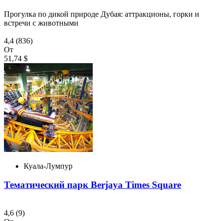
Прогулка по дикой природе Дубая: аттракционы, горки и
встречи с животными
4,4
(836)
От
51,74 $
Куала-Лумпур
Тематический парк Berjaya Times Square
4,6
(9)