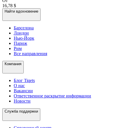
От
16,78 $
Найти вдохновение
Барселона
Лондон
Нью-Йорк
Париж
Рим
Все направления
Компания
Блог Tiqets
О нас
Вакансии
Ответственное раскрытие информации
Новости
Служба поддержки
Справочный центр