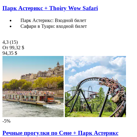
Парк Астерикс + Thoiry Wow Safari
Парк Астерикс: Входной билет
Сафари в Туари: входной билет
4,3
(15)
От
99,32 $
94,35 $
-5%
Речные прогулки по Сене + Парк Астерикс