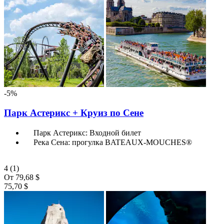
-5%
Парк Астерикс + Круиз по Сене
Парк Астерикс: Входной билет
Река Сена: прогулка BATEAUX-MOUCHES®
4
(1)
От
79,68 $
75,70 $