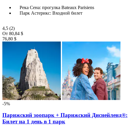
Река Сена: прогулка Bateaux Parisiens
Парк Астерикс: Входной билет
4,5
(2)
От
80,84 $
76,80 $
-5%
Парижский зоопарк + Парижский Диснейленд®:
Билет на 1 день в 1 парк