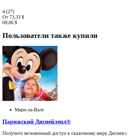
4
(27)
От
73,33 $
69,66 $
Пользователи также купили
Марн-ла-Вале
Парижский Диснейленд®
Получите мгновенный доступ к сказочному миру Диснея с