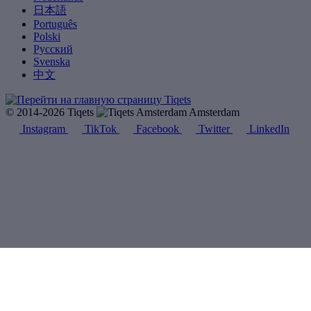
日本語
Português
Polski
Русский
Svenska
中文
© 2014-2026 Tiqets
Amsterdam
Instagram
TikTok
Facebook
Twitter
LinkedIn