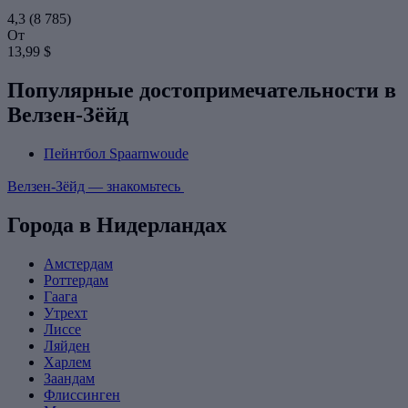
4,3
(8 785)
От
13,99 $
Популярные достопримечательности в
Велзен-Зёйд
Пейнтбол Spaarnwoude
Велзен-Зёйд — знакомьтесь
Города в Нидерландах
Амстердам
Роттердам
Гаага
Утрехт
Лиссе
Ляйден
Харлем
Заандам
Флиссинген