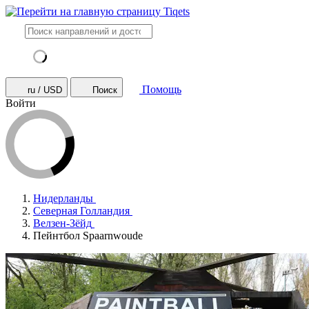
Помощь
ru / USD
Поиск
Войти
Нидерланды
Северная Голландия
Велзен-Зёйд
Пейнтбол Spaarnwoude