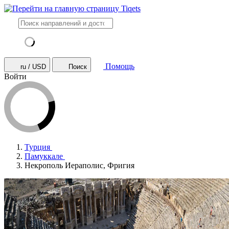
Помощь
ru / USD
Поиск
Войти
Турция
Памуккале
Некрополь Иераполис, Фригия