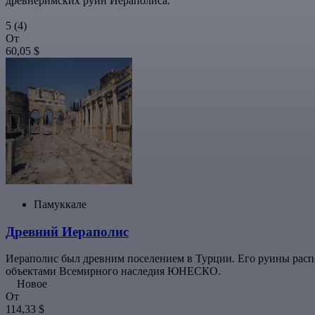
древнеримских руин Иераполиса.
5
(4)
От
60,05 $
Памуккале
Древний Иераполис
Иераполис был древним поселением в Турции. Его руины распо
объектами Всемирного наследия ЮНЕСКО.
Новое
От
114,33 $