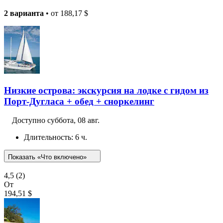
2 варианта
• от
188,17 $
Низкие острова: экскурсия на лодке с гидом из
Порт-Дугласа + обед + сноркелинг
Доступно
суббота, 08 авг.
Длительность: 6 ч.
Показать «Что включено»
4,5
(2)
От
194,51 $