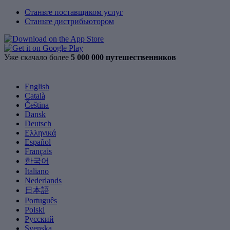
Станьте поставщиком услуг
Станьте дистрибьютором
Уже скачало более
5 000 000 путешественников
English
Català
Čeština
Dansk
Deutsch
Ελληνικά
Español
Français
한국어
Italiano
Nederlands
日本語
Português
Polski
Русский
Svenska