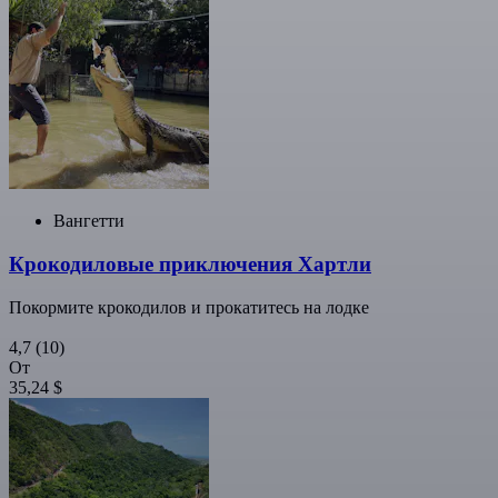
Вангетти
Крокодиловые приключения Хартли
Покормите крокодилов и прокатитесь на лодке
4,7
(10)
От
35,24 $