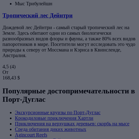
Мыс Трибулейшн
Тропический лес Дейнтри
Дождевой лес Дейнтри - самый старый тропический лес на
Земле. Здесь обитают одни из самых биологически
разнообразных видов флоры и фауны, а также 80% всех видов
папоротников в мире. Посетители могут исследовать это чудо
природы к северу от Моссмана и Кэрнса в Квинсленде,
Австралия.
4,5
(4)
От
168,43 $
Популярные достопримечательности в
Порт-Дуглас
Экскурсионные круизы по Порт-Дуглас
Крокодиловые приключения Хартли
Приключения на верхушках деревьев: скорбь на мысе
Среда обитания диких животных
Agincourt Reefs