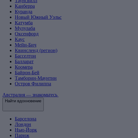
Таунсвилл
Канберра
Куранда
Новый Южный Уэльс
Катумба
Мулулаба
Оксенфорд
Каус
Мейн-Бич
Квинсленд (регион)
Басселтон
Балларат
Коомера
Байрон-Бей
Тамборин-Маунтин
Остров Филиппа
Австралия — знакомьтесь
Найти вдохновение
Барселона
Лондон
Нью-Йорк
Париж