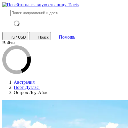
Помощь
ru / USD
Поиск
Войти
Австралия
Порт-Дуглас
Остров Лоу-Айлс