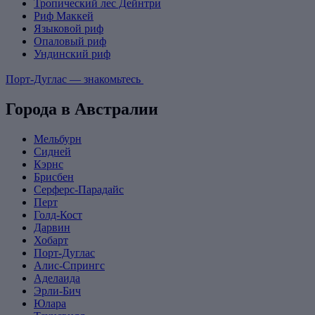
Тропический лес Дейнтри
Риф Маккей
Языковой риф
Опаловый риф
Ундинский риф
Порт-Дуглас — знакомьтесь
Города в Австралии
Мельбурн
Сидней
Кэрнс
Брисбен
Серферс-Парадайс
Перт
Голд-Кост
Дарвин
Хобарт
Порт-Дуглас
Алис-Спрингс
Аделаида
Эрли-Бич
Юлара