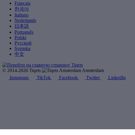
Français
한국어
Italiano
Nederlands
日本語
Português
Polski
Русский
Svenska
中文
© 2014-2026 Tiqets
Amsterdam
Instagram
TikTok
Facebook
Twitter
LinkedIn