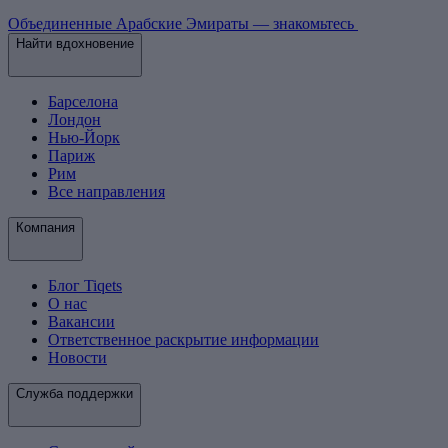
Объединенные Арабские Эмираты — знакомьтесь
Найти вдохновение
Барселона
Лондон
Нью-Йорк
Париж
Рим
Все направления
Компания
Блог Tiqets
О нас
Вакансии
Ответственное раскрытие информации
Новости
Служба поддержки