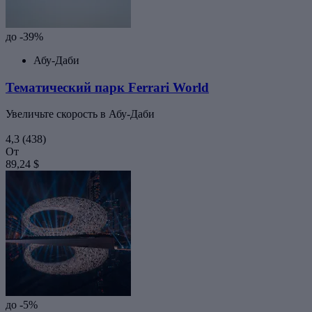
до -39%
Абу-Даби
Тематический парк Ferrari World
Увеличьте скорость в Абу-Даби
4,3
(438)
От
89,24 $
до -5%