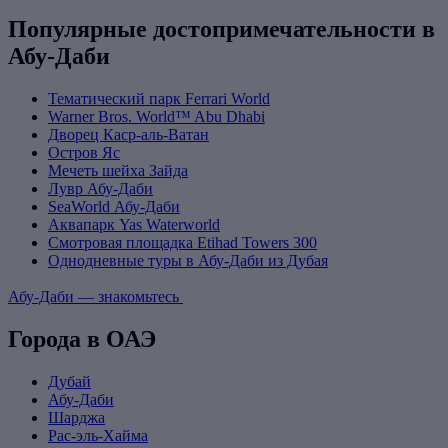
Популярные достопримечательности в
Абу-Даби
Тематический парк Ferrari World
Warner Bros. World™ Abu Dhabi
Дворец Каср-аль-Ватан
Остров Яс
Мечеть шейха Зайда
Лувр Абу-Даби
SeaWorld Абу-Даби
Аквапарк Yas Waterworld
Смотровая площадка Etihad Towers 300
Однодневные туры в Абу-Даби из Дубая
Абу-Даби — знакомьтесь
Города в ОАЭ
Дубай
Абу-Даби
Шарджа
Рас-эль-Хайма