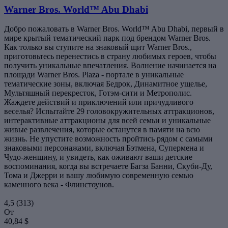
Warner Bros. World™ Abu Dhabi
Добро пожаловать в Warner Bros. World™ Abu Dhabi, первый в
мире крытый тематический парк под брендом Warner Bros.
Как только вы ступите на знаковый щит Warner Bros.,
приготовьтесь перенестись в страну любимых героев, чтобы
получить уникальные впечатления. Волнение начинается на
площади Warner Bros. Plaza - портале в уникальные
тематические зоны, включая Бедрок, Динамитное ущелье,
Мультяшный перекресток, Готэм-сити и Метрополис.
Жаждете действий и приключений или причудливого
веселья? Испытайте 29 головокружительных аттракционов,
интерактивные аттракционы для всей семьи и уникальные
живые развлечения, которые останутся в памяти на всю
жизнь. Не упустите возможность пройтись рядом с самыми
знаковыми персонажами, включая Бэтмена, Супермена и
Чудо-женщину, и увидеть, как оживают ваши детские
воспоминания, когда вы встречаете Багза Банни, Скуби-Ду,
Тома и Джерри и вашу любимую современную семью
каменного века - Флинстоунов.
4,5
(313)
От
40,84 $