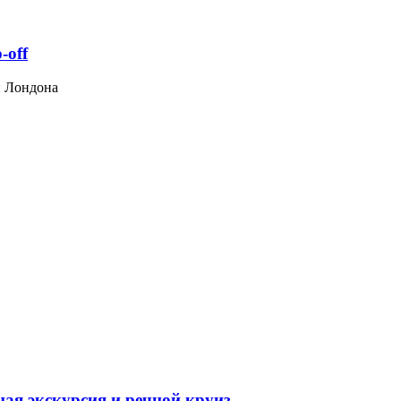
-off
й Лондона
ная экскурсия и речной круиз