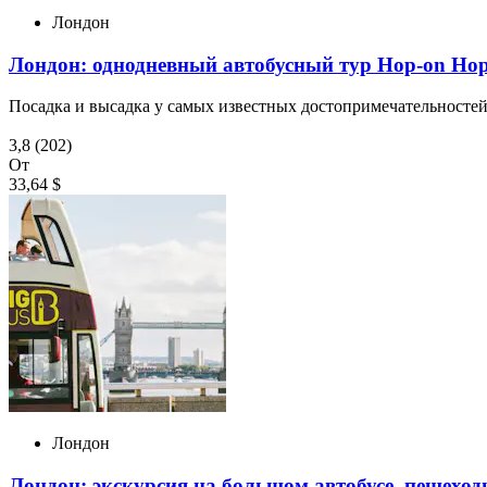
Лондон
Лондон: однодневный автобусный тур Hop-on Hop
Посадка и высадка у самых известных достопримечательносте
3,8
(202)
От
33,64 $
Лондон
Лондон: экскурсия на большом автобусе, пешеход