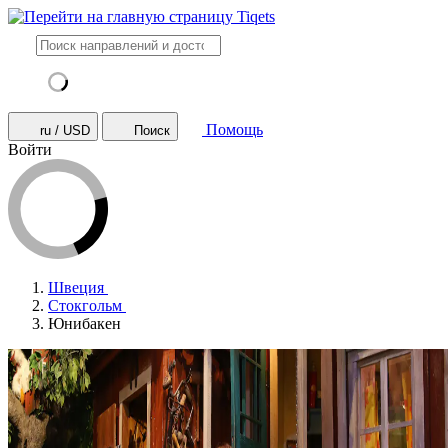
Помощь
ru / USD
Поиск
Войти
Швеция
Стокгольм
Юнибакен