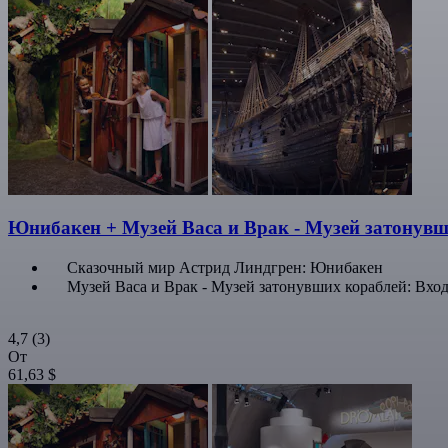
Юнибакен + Музей Васа и Врак - Музей затонув
Сказочный мир Астрид Линдгрен: Юнибакен
Музей Васа и Врак - Музей затонувших кораблей: Вхо
4,7
(3)
От
61,63 $