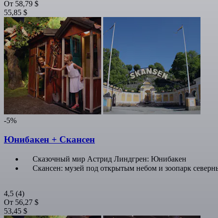
От
58,79 $
55,85 $
-5%
Юнибакен + Скансен
Сказочный мир Астрид Линдгрен: Юнибакен
Скансен: музей под открытым небом и зоопарк север
4,5
(4)
От
56,27 $
53,45 $