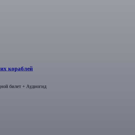
ших кораблей
дной билет + Аудиогид