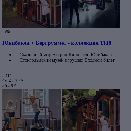
-5%
Юнибакен + Бергруммет - коллекция Tidö
Сказочный мир Астрид Линдгрен: Юнибакен
Стокгольмский музей игрушек: Входной билет
3
(1)
От
42,59 $
40,46 $