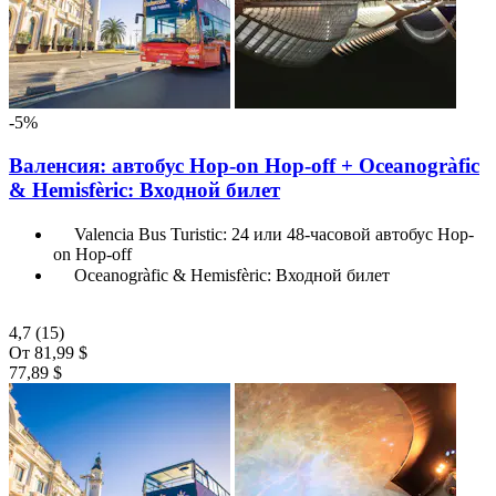
-5%
Валенсия: автобус Hop-on Hop-off + Oceanogràfic
& Hemisfèric: Входной билет
Valencia Bus Turistic: 24 или 48-часовой автобус Hop-
on Hop-off
Oceanogràfic & Hemisfèric: Входной билет
4,7
(15)
От
81,99 $
77,89 $