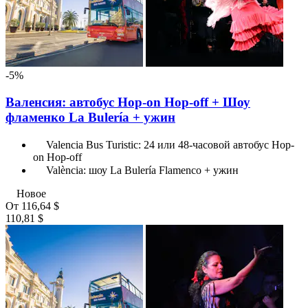
-5%
Валенсия: автобус Hop-on Hop-off + Шоу
фламенко La Bulería + ужин
Valencia Bus Turistic: 24 или 48-часовой автобус Hop-
on Hop-off
València: шоу La Bulería Flamenco + ужин
Новое
От
116,64 $
110,81 $