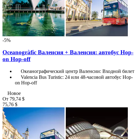
-5%
Oceanogràfic Валенсия + Валенсия: автобус Hop-
on Hop-off
Океанографический центр Валенсии: Входной билет
Valencia Bus Turistic: 24 или 48-часовой автобус Hop-
on Hop-off
Новое
От
79,74 $
75,76 $