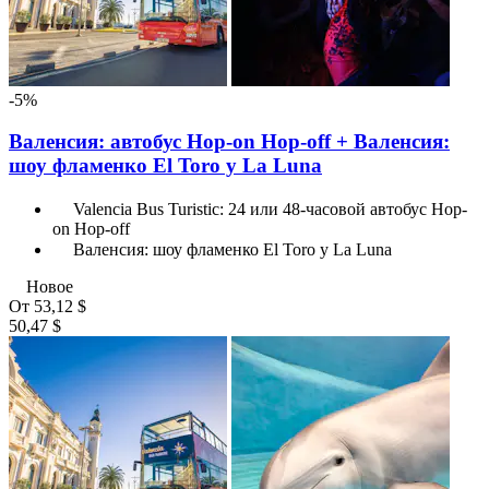
-5%
Валенсия: автобус Hop-on Hop-off + Валенсия:
шоу фламенко El Toro y La Luna
Valencia Bus Turistic: 24 или 48-часовой автобус Hop-
on Hop-off
Валенсия: шоу фламенко El Toro y La Luna
Новое
От
53,12 $
50,47 $