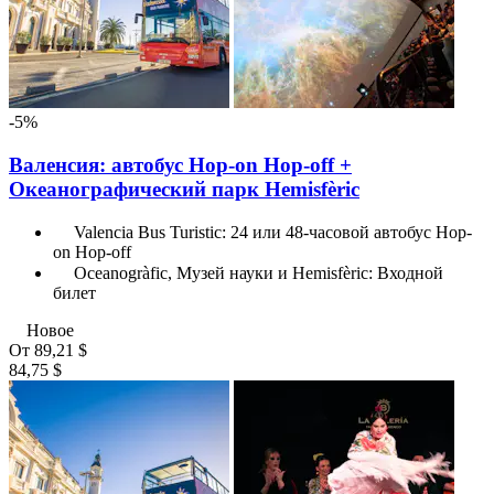
-5%
Валенсия: автобус Hop-on Hop-off +
Океанографический парк Hemisfèric
Valencia Bus Turistic: 24 или 48-часовой автобус Hop-
on Hop-off
Oceanogràfic, Музей науки и Hemisfèric: Входной
билет
Новое
От
89,21 $
84,75 $