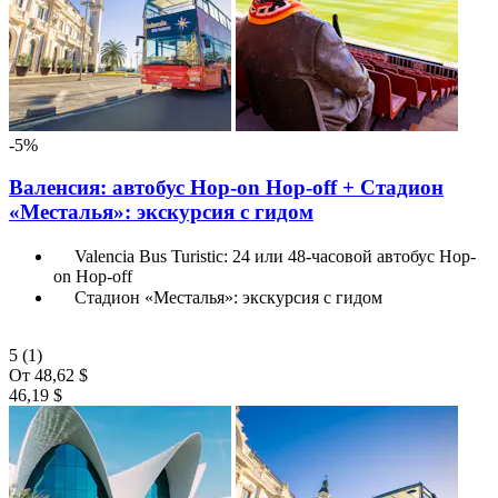
-5%
Валенсия: автобус Hop-on Hop-off + Стадион
«Месталья»: экскурсия с гидом
Valencia Bus Turistic: 24 или 48-часовой автобус Hop-
on Hop-off
Стадион «Месталья»: экскурсия с гидом
5
(1)
От
48,62 $
46,19 $