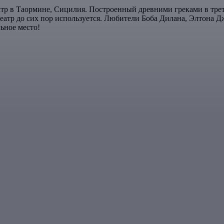
тр в Таормине, Сицилия. Построенный древними греками в трет
еатр до сих пор используется. Любители Боба Дилана, Элтона Дж
ьное место!