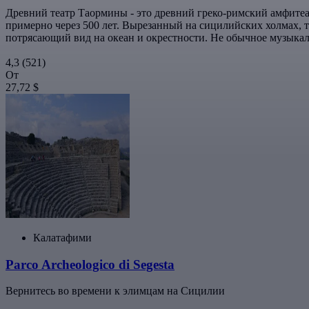
Древний театр Таормины - это древний греко-римский амфитеа
примерно через 500 лет. Вырезанный на сицилийских холмах, т
потрясающий вид на океан и окрестности. Не обычное музыкал
4,3
(521)
От
27,72 $
Калатафими
Parco Archeologico di Segesta
Вернитесь во времени к элимцам на Сицилии