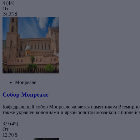
4
(44)
От
24,25 $
Монреале
Собор Монреале
Кафедральный собор Монреале является памятником Всемирн
также украшен колоннами и яркой золотой мозаикой с библейс
3,9
(45)
От
12,70 $