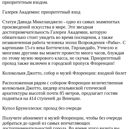
приоритетным входом.
Галерея Академии: приоритетный вход
Статуя Давида Микеланджело - одно из самых знаменитых
произведений искусства в мире. Это звездная
достопримечательность Галереи Академии, которую
обязательно стоит увидеть во время посещения, а также
незаконченная работа человека эпохи Возрождения «Рабы». С
картинами 15-го века Боттичелли, Гирландайо, Уччелло и
многими другими вы можете провести много часов, блуждая
по этому музею мирового класса, не скучая. Приоритетный
проход также включен в городской пропуск Флоренции!
Колокольня Джотто, собор и музей Флоренции: входной билет
Расположенная рядом с собором Флоренции величественная
колокольня Джотто, шедевр итальянской готической
архитектуры высотой почти 85 метров, предлагает гостям
подняться на 414 ступеней до Венеции.
Купол Брунеллески: проход без очереди
Получите абонемент в музей Флоренции, чтобы без очереди
добраться до одной из самых впечатляющих
достопримечательностей города. Во время этого визита вы