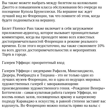
Вы также можете выбрать между билетом на колокольню
Джотто и повышением класса обслуживания без очереди на
посещение Купола Брунеллески. На вершине вас ждет
лучший вид во Флоренции, так что помните об этом, когда
будете подниматься на вершину.
Билет Florence Pass также включает в себя загружаемое
приложение-аудиогид, которое вызывает проницательные
комментарии, когда вы проходите мимо всех известных
достопримечательностей Флоренции в режиме реального
времени. Если этого недостаточно, вы также сэкономите 10%
на всех других достопримечательностях и мероприятиях
Tiqets в городе.
Галерея Уффици: приоритетный вход
Галерея Уффици с шедеврами Рафаэля, Микеланджело,
Дюрера, Рембрандта и Тициана - это не только один из
лучших музеев Флоренции, но и одна из ведущих мировых
художественных галерей с завораживающими
произведениями художественного гения. «Рождение Венеры»
Боттичелли - самая культовая работа галереи Уффици, но
восемь новых залов, посвященных яркому и капризному
подходу Караваджо к искусству, в равной степени заставят вас
вздохнуть. Во Флоренцию можно попасть прямо на вальс с