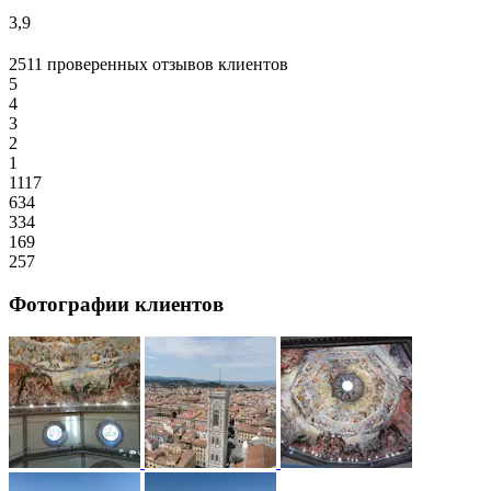
3,9
2511 проверенных отзывов клиентов
5
4
3
2
1
1117
634
334
169
257
Фотографии клиентов