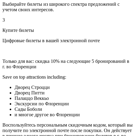
Выбирайте билеты из широкого спектра предложений с
учетом своих интересов.
3
Купите билеты
Цифровые билеты в вашей электронной почте
Только для вас: скидка 10% на следующие 5 бронирований в
г. во Флоренции
Save on top attractions including:
Дворец Строцци
Дворец Питти
Палаццо Веккьо
Экскурсии по Флоренции
Сады Боболи
и многое другое во Флоренции
Воспользуйтесь персональным скидочным кодом, который вы
получите по электронной почте после покупки. Он действует
в течение одного месяца при бронировании билетов в г. во