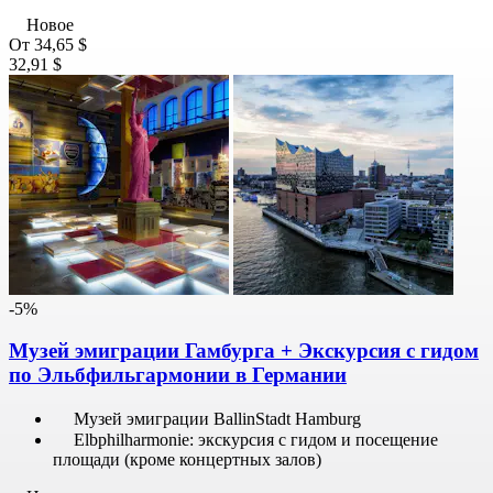
Новое
От
34,65 $
32,91 $
-5%
Музей эмиграции Гамбурга + Экскурсия с гидом
по Эльбфильгармонии в Германии
Музей эмиграции BallinStadt Hamburg
Elbphilharmonie: экскурсия с гидом и посещение
площади (кроме концертных залов)