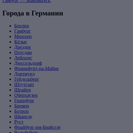
Гамбург — знакомьтесь
Города в Германии
Берлин
Гамбург
Мюнхен
Кёльн
Дрезден
Потсдам
Лейпциг
Дюссельдорф
Франкфурт-на-Майне
Дортмунд
Гейдельберг
Штутгарт
Шпайер
Оберхаузен
Гюнцбург
Бремен
Ботроп
Швангау
Руст
Фрайбург-им-Брайсгау
Вольфсбург