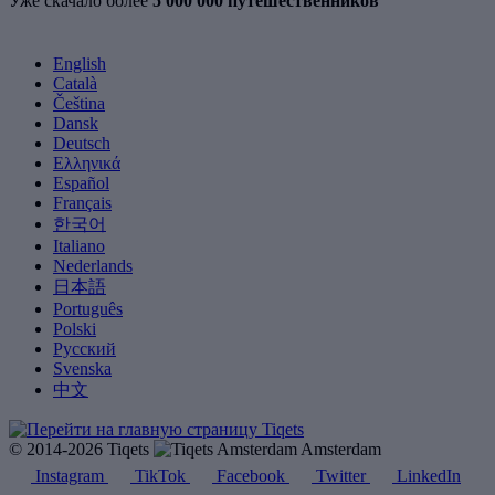
Уже скачало более
5 000 000 путешественников
English
Català
Čeština
Dansk
Deutsch
Ελληνικά
Español
Français
한국어
Italiano
Nederlands
日本語
Português
Polski
Русский
Svenska
中文
© 2014-2026 Tiqets
Amsterdam
Instagram
TikTok
Facebook
Twitter
LinkedIn