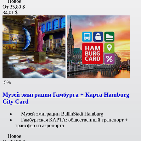
Новое
От
35,80 $
34,01 $
-5%
Музей эмиграции Гамбурга + Карта Hamburg
City Card
Музей эмиграции BallinStadt Hamburg
Гамбургская КАРТА: общественный транспорт +
трансфер из аэропорта
Новое