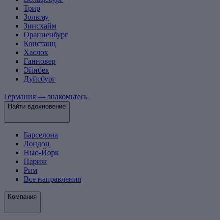
Трир
Зольтау
Зинсхайм
Ораниенбург
Констанц
Хаслох
Ганновер
Эйнбек
Дуйсбург
Германия — знакомьтесь
Найти вдохновение
Барселона
Лондон
Нью-Йорк
Париж
Рим
Все направления
Компания