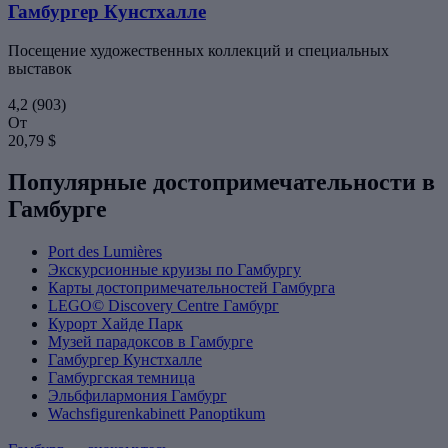
Гамбургер Кунстхалле
Посещение художественных коллекций и специальных
выставок
4,2
(903)
От
20,79 $
Популярные достопримечательности в
Гамбурге
Port des Lumières
Экскурсионные круизы по Гамбургу
Карты достопримечательностей Гамбурга
LEGO© Discovery Centre Гамбург
Курорт Хайде Парк
Музей парадоксов в Гамбурге
Гамбургер Кунстхалле
Гамбургская темница
Эльбфилармония Гамбург
Wachsfigurenkabinett Panoptikum