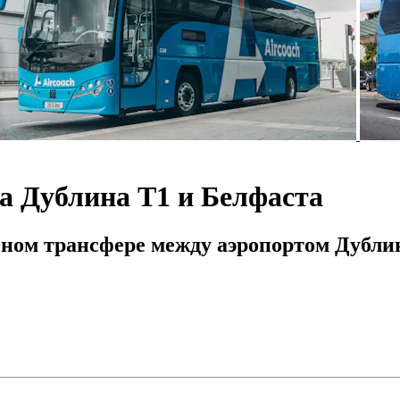
та Дублина T1 и Белфаста
сном трансфере между аэропортом Дубли