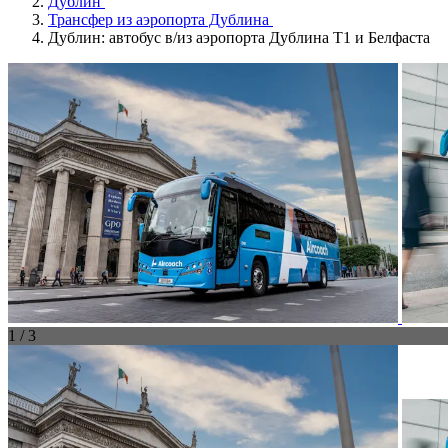
Дублин
Трансфер из аэропорта Дублина
Дублин: автобус в/из аэропорта Дублина T1 и Белфаста
1 / 3