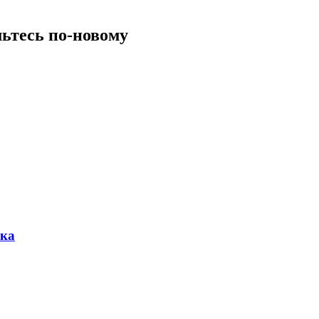
мьтесь по-новому
рка