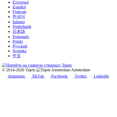
Ελληνικά
Español
Français
한국어
Italiano
Nederlands
日本語
Português
Polski
Русский
Svenska
中文
© 2014-2026 Tiqets
Amsterdam
Instagram
TikTok
Facebook
Twitter
LinkedIn