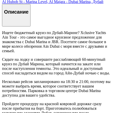
Al Hubob St - Marina Level, Al Majara - Dubai Marina, Дубай
Описание
Ищете бюджетный круиз по Дубай-Марине? Xclusive Yachts
Ain Tour - это самое выгодное круизное предложение для
знакомства с Dubai Marina и JBR. Посетите самое большое в
мире колесо обозрения Ain Dubai с моря вместе с друзьями и
семьей.
Сядьте на лодку и совершите расслабляющий 60-минутный
круиз по Дубай Марина, который начнется на закате или
после наступления темноты. Это идеальный и доступный
способ насладиться видом на город Айн-Дубай ночью с воды.
Несколько рейсов запланировано на 18:30 и 21:00, поэтому вы
можете выбрать время, которое соответствует вашим
потребностям. Парковка в торговом центре Dubai Marina
доступна для вашего удобства.
Пройдите процедуру на красной ковровой дорожке сразу
после прибытия на борт. Приготовьтесь полюбоваться
культовыми зданиями Дубая, освещенными после