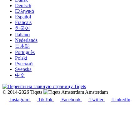
Deutsch
Ελληνικά
Español
Français
한국어
Italiano
Nederlands
日本語
Português
Polski
Русский
Svenska
中文
© 2014-2026 Tiqets
Amsterdam
Instagram
TikTok
Facebook
Twitter
LinkedIn