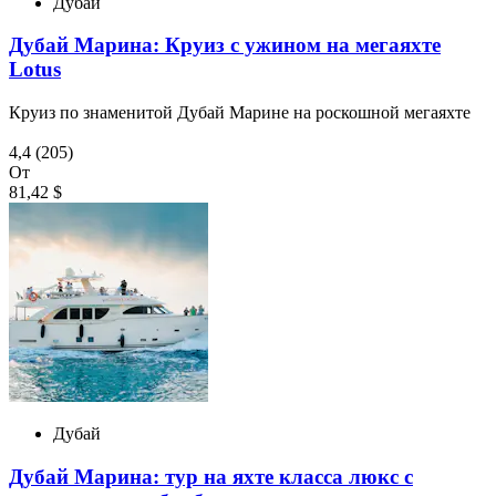
Дубай
Дубай Марина: Круиз с ужином на мегаяхте
Lotus
Круиз по знаменитой Дубай Марине на роскошной мегаяхте
4,4
(205)
От
81,42 $
Дубай
Дубай Марина: тур на яхте класса люкс с