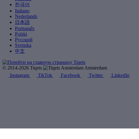
한국어
Italiano
Nederlands
日本語
Português
Polski
Русский
Svenska
中文
© 2014-2026 Tiqets
Amsterdam
Instagram
TikTok
Facebook
Twitter
LinkedIn