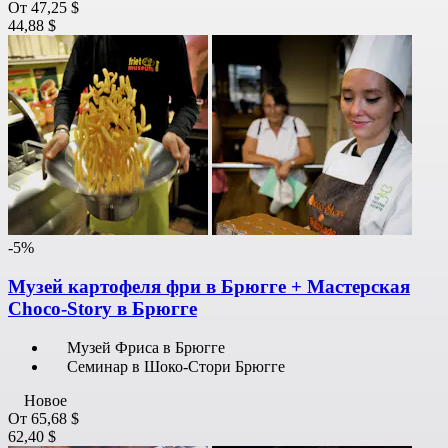
От
47,25 $
44,88 $
-5%
Музей картофеля фри в Брюгге + Мастерская
Choco-Story в Брюгге
Музей Фриса в Брюгге
Семинар в Шоко-Стори Брюгге
Новое
От
65,68 $
62,40 $