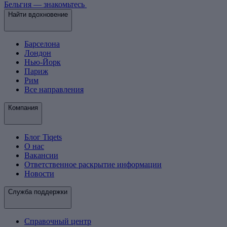
Бельгия — знакомьтесь
Найти вдохновение
Барселона
Лондон
Нью-Йорк
Париж
Рим
Все направления
Компания
Блог Tiqets
О нас
Вакансии
Ответственное раскрытие информации
Новости
Служба поддержки
Справочный центр