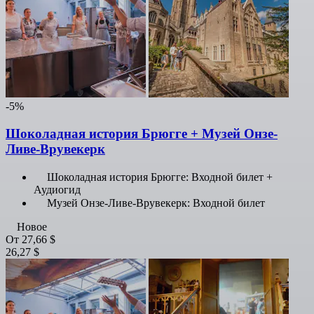
-5%
Шоколадная история Брюгге + Музей Онзе-
Ливе-Врувекерк
Шоколадная история Брюгге: Входной билет +
Аудиогид
Музей Онзе-Ливе-Врувекерк: Входной билет
Новое
От
27,66 $
26,27 $