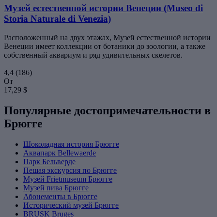
Музей естественной истории Венеции (Museo di
Storia Naturale di Venezia)
Расположенный на двух этажах, Музей естественной истории
Венеции имеет коллекции от ботаники до зоологии, а также
собственный аквариум и ряд удивительных скелетов.
4,4
(186)
От
17,29 $
Популярные достопримечательности в
Брюгге
Шоколадная история Брюгге
Аквапарк Bellewaerde
Парк Бельверде
Пешая экскурсия по Брюгге
Музей Frietmuseum Брюгге
Музей пива Брюгге
Абонементы в Брюгге
Исторический музей Брюгге
BRUSK Bruges