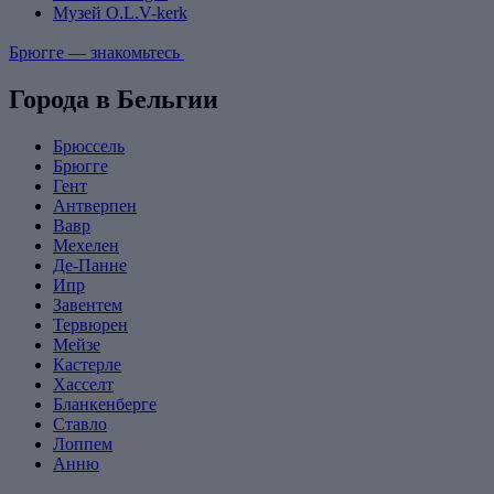
Музей O.L.V-kerk
Брюгге — знакомьтесь
Города в Бельгии
Брюссель
Брюгге
Гент
Антверпен
Вавр
Мехелен
Де-Панне
Ипр
Завентем
Тервюрен
Мейзе
Кастерле
Хасселт
Бланкенберге
Ставло
Лоппем
Анню