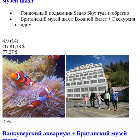
музей шахт
Гондольный подъемник Sea to Sky: туда и обратно
Британский музей шахт: Входной билет + Экскурсия
с гидом
4,9
(14)
От
81,13 $
77,07 $
-5%
Ванкуверский аквариум + Британский музей