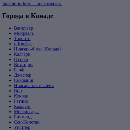
Британия-Бич — знакомьтесь
Города в Канаде
Ванкувер
Монреаль
Торонто
г. Квебек
Ниагара-Фолс (Канада)
Калгари
Оттава
Виктория
Банф
Джаспер
Сквомиш
Ниагара-он-те-Лейк
Вон
Кокран
Гатино
Камлупс
Миссиссауга
Ричмонд
Сен-Констан
Уистлер