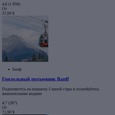
4,6
(1 850)
От
37,09 $
Банф
Гондольный подъемник Banff
Поднимитесь на вершину Серной горы и полюбуйтесь
живописными видами
4,7
(287)
От
71,90 $