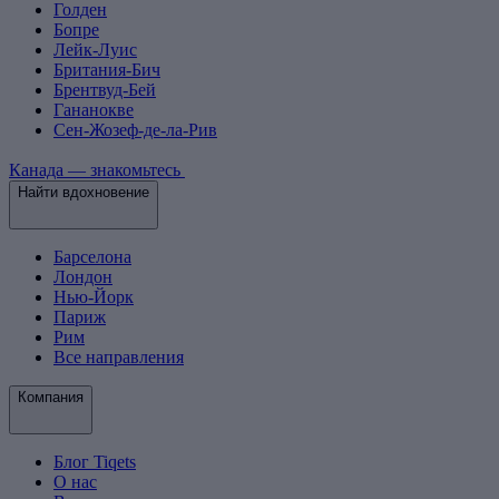
Голден
Бопре
Лейк-Луис
Британия-Бич
Брентвуд-Бей
Гананокве
Сен-Жозеф-де-ла-Рив
Канада — знакомьтесь
Найти вдохновение
Барселона
Лондон
Нью-Йорк
Париж
Рим
Все направления
Компания
Блог Tiqets
О нас