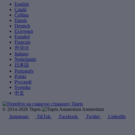
English
Català
Čeština
Dansk
Deutsch
Ελληνικά
Español
Français
한국어
Italiano
Nederlands
日本語
Português
Polski
Русский
Svenska
中文
© 2014-2026 Tiqets
Amsterdam
Instagram
TikTok
Facebook
Twitter
LinkedIn