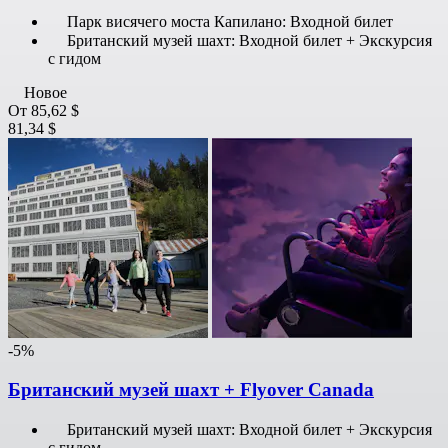
Парк висячего моста Капилано: Входной билет
Британский музей шахт: Входной билет + Экскурсия
с гидом
Новое
От
85,62 $
81,34 $
-5%
Британский музей шахт + Flyover Canada
Британский музей шахт: Входной билет + Экскурсия
с гидом