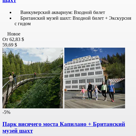
шахт
Ванкуверский аквариум: Входной билет
Британский музей шахт: Входной билет + Экскурсия
с гидом
Новое
От
62,83 $
59,69 $
-5%
Парк висячего моста Капилано + Британский
музей шахт