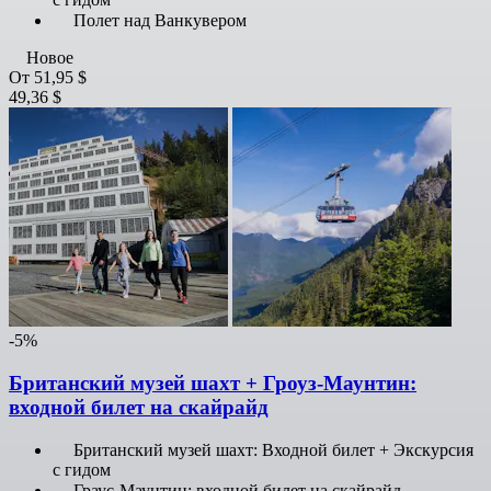
Полет над Ванкувером
Новое
От
51,95 $
49,36 $
-5%
Британский музей шахт + Гроуз-Маунтин:
входной билет на скайрайд
Британский музей шахт: Входной билет + Экскурсия
с гидом
Граус-Маунтин: входной билет на скайрайд