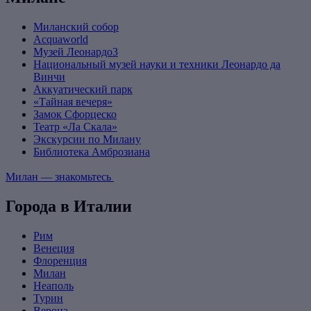
Миланский собор
Acquaworld
Музей Леонардо3
Национальный музей науки и техники Леонардо да
Винчи
Аккуатический парк
«Тайная вечеря»
Замок Сфорцеско
Театр «Ла Скала»
Экскурсии по Милану
Библиотека Амброзиана
Милан — знакомьтесь
Города в Италии
Рим
Венеция
Флоренция
Милан
Неаполь
Турин
Верона