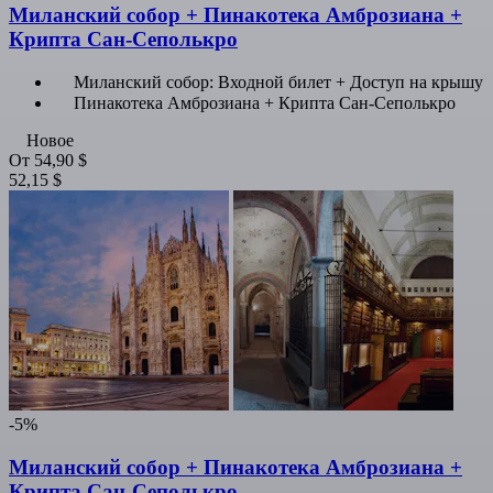
Миланский собор + Пинакотека Амброзиана +
Крипта Сан-Сеполькро
Миланский собор: Входной билет + Доступ на крышу
Пинакотека Амброзиана + Крипта Сан-Сеполькро
Новое
От
54,90 $
52,15 $
-5%
Миланский собор + Пинакотека Амброзиана +
Крипта Сан-Сеполькро