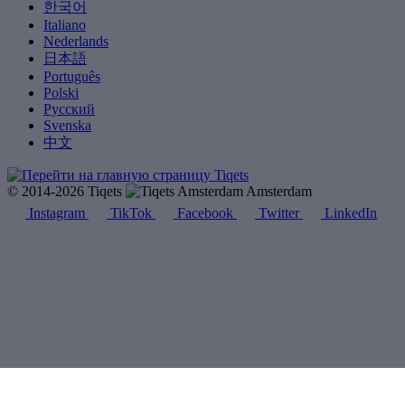
한국어
Italiano
Nederlands
日本語
Português
Polski
Русский
Svenska
中文
© 2014-2026 Tiqets
Amsterdam
Instagram
TikTok
Facebook
Twitter
LinkedIn