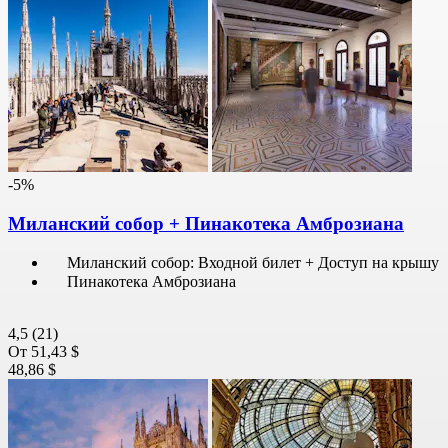
-5%
Миланский собор + Пинакотека Амброзиана
Миланский собор: Входной билет + Доступ на крышу
Пинакотека Амброзиана
4,5
(21)
От
51,43 $
48,86 $