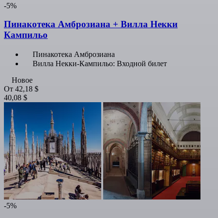
-5%
Пинакотека Амброзиана + Вилла Некки
Кампильо
Пинакотека Амброзиана
Вилла Некки-Кампильо: Входной билет
Новое
От
42,18 $
40,08 $
-5%