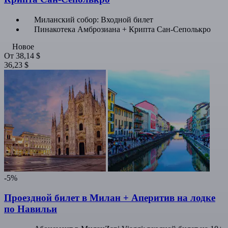
Миланский собор: Входной билет
Пинакотека Амброзиана + Крипта Сан-Сеполькро
Новое
От
38,14 $
36,23 $
-5%
Проездной билет в Милан + Аперитив на лодке
по Навильи