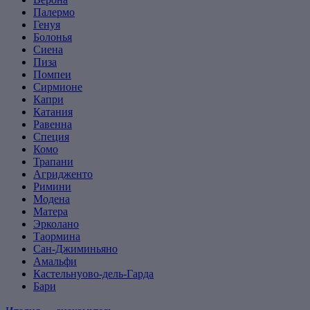
Палермо
Генуя
Болонья
Сиена
Пиза
Помпеи
Сирмионе
Капри
Катания
Равенна
Специя
Комо
Трапани
Агридженто
Римини
Модена
Матера
Эрколано
Таормина
Сан-Джиминьяно
Амальфи
Кастельнуово-дель-Гарда
Бари