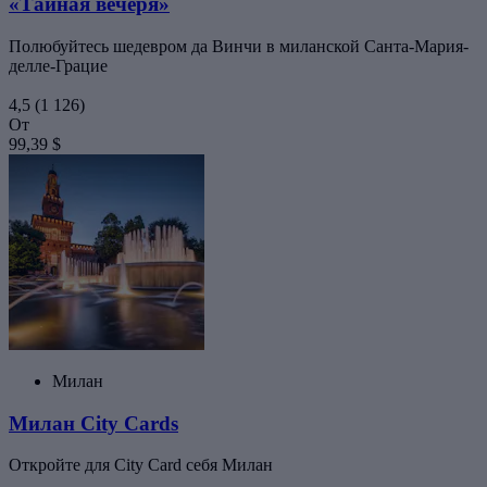
«Тайная вечеря»
Полюбуйтесь шедевром да Винчи в миланской Санта-Мария-
делле-Грацие
4,5
(1 126)
От
99,39 $
Милан
Милан City Cards
Откройте для City Card себя Милан