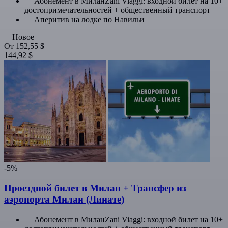
Абонемент в МиланZani Viaggi: входной билет на 10+
достопримечательностей + общественный транспорт
Аперитив на лодке по Навильи
Новое
От
152,55 $
144,92 $
-5%
Проездной билет в Милан + Трансфер из
аэропорта Милан (Линате)
Абонемент в МиланZani Viaggi: входной билет на 10+