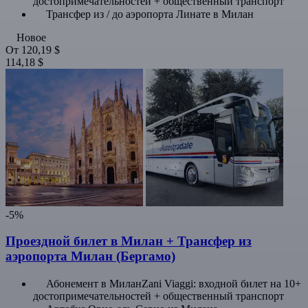
достопримечательностей + общественный транспорт
Трансфер из / до аэропорта Линате в Милан
Новое
От
120,19 $
114,18 $
-5%
Проездной билет в Милан + Трансфер из
аэропорта Милан (Бергамо)
Абонемент в МиланZani Viaggi: входной билет на 10+
достопримечательностей + общественный транспорт