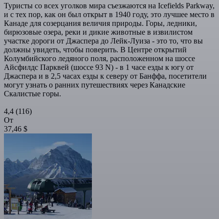
Туристы со всех уголков мира съезжаются на Icefields Parkway,
и с тех пор, как он был открыт в 1940 году, это лучшее место в
Канаде для созерцания величия природы. Горы, ледники,
бирюзовые озера, реки и дикие животные в извилистом
участке дороги от Джаспера до Лейк-Луиза - это то, что вы
должны увидеть, чтобы поверить. В Центре открытий
Колумбийского ледяного поля, расположенном на шоссе
Айсфилдс Парквей (шоссе 93 N) - в 1 часе езды к югу от
Джаспера и в 2,5 часах езды к северу от Банффа, посетители
могут узнать о ранних путешествиях через Канадские
Скалистые горы.
4,4
(116)
От
37,46 $