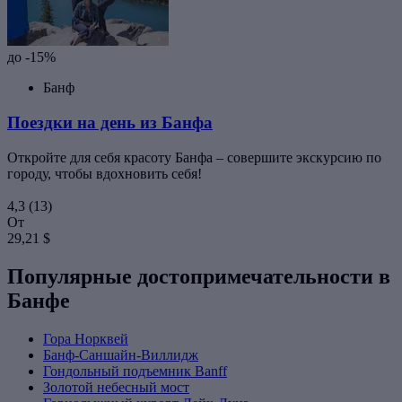
до -15%
Банф
Поездки на день из Банфа
Откройте для себя красоту Банфа – совершите экскурсию по
городу, чтобы вдохновить себя!
4,3
(13)
От
29,21 $
Популярные достопримечательности в
Банфе
Гора Норквей
Банф-Саншайн-Виллидж
Гондольный подъемник Banff
Золотой небесный мост