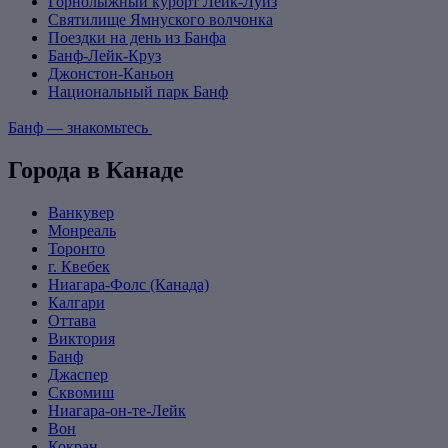
Горнолыжный курорт Лейк-Луиз
Святилище Ямнуского волчонка
Поездки на день из Банфа
Банф-Лейк-Круз
Джонстон-Каньон
Национальный парк Банф
Банф — знакомьтесь
Города в Канаде
Ванкувер
Монреаль
Торонто
г. Квебек
Ниагара-Фолс (Канада)
Калгари
Оттава
Виктория
Банф
Джаспер
Сквомиш
Ниагара-он-те-Лейк
Вон
Кокран