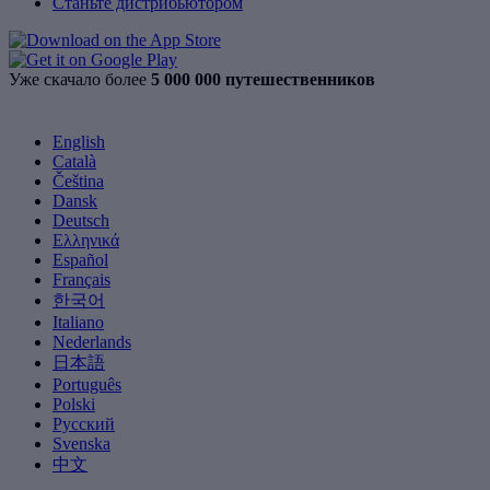
Станьте дистрибьютором
Уже скачало более
5 000 000 путешественников
English
Català
Čeština
Dansk
Deutsch
Ελληνικά
Español
Français
한국어
Italiano
Nederlands
日本語
Português
Polski
Русский
Svenska
中文