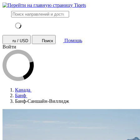
Помощь
ru / USD
Поиск
Войти
Канада
Банф
Банф-Саншайн-Виллидж