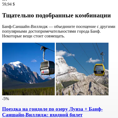
59,94 $
Тщательно подобранные комбинации
Банф-Саншайн-Виллидж — объедините посещение с другими
популярными достопримечательностями города Банф.
Некоторые вещи стоит совмещать.
-5%
Поездка на гондоле по озеру Луиза + Банф-
Саншайн-Виллидж: входной билет