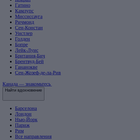
Гатино
Камлупс
Миссиссауга
Ричмонд
Сен-Констан
Уистлер
Голден
Бопре
Лейк-Луис
Британия-Бич
Брентвуд-Бей
Гананокве
Сен-Жозеф-де-ла-Рив
Канада — знакомьтесь
Найти вдохновение
Барселона
Лондон
Нью-Йорк
Париж
Рим
Все направления