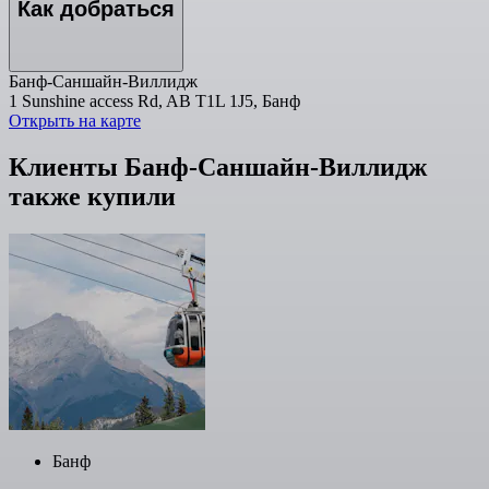
Как добраться
Банф-Саншайн-Виллидж
1 Sunshine access Rd, AB T1L 1J5, Банф
Открыть на карте
Клиенты Банф-Саншайн-Виллидж
также купили
Банф