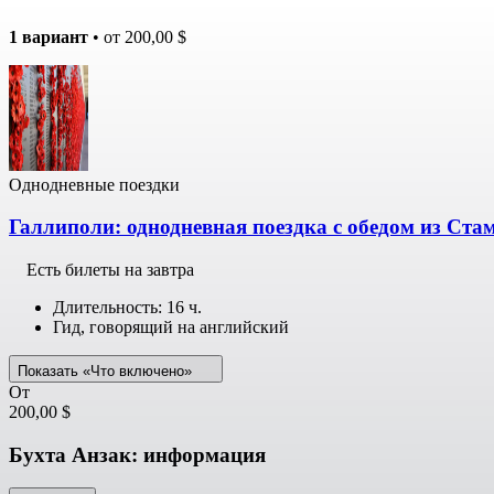
1 вариант
• от
200,00 $
Однодневные поездки
Галлиполи: однодневная поездка с обедом из Ста
Есть билеты на завтра
Длительность: 16 ч.
Гид, говорящий на английский
Показать «Что включено»
От
200,00 $
Бухта Анзак: информация