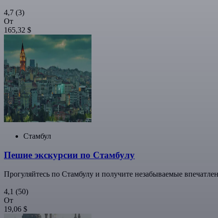
4,7
(3)
От
165,32 $
Стамбул
Пешие экскурсии по Стамбулу
Прогуляйтесь по Стамбулу и получите незабываемые впечатлен
4,1
(50)
От
19,06 $