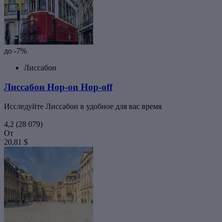
до -7%
Лиссабон
Лиссабон Hop-on Hop-off
Исследуйте Лиссабон в удобное для вас время
4,2
(28 079)
От
20,81 $