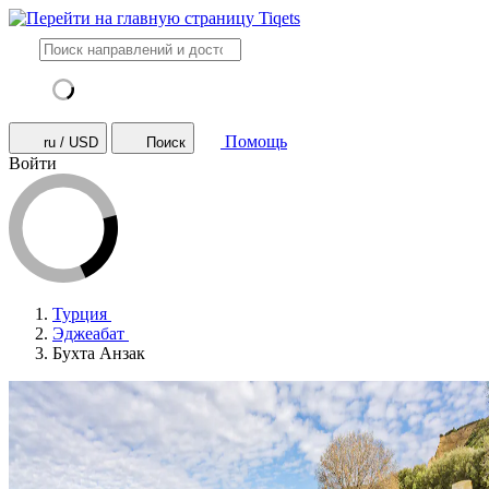
Помощь
ru / USD
Поиск
Войти
Турция
Эджеабат
Бухта Анзак